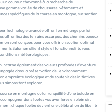
ou un coureur chevronné à la recherche de
une gamme variée de chaussures, vêtements et
ces spécifiques de la course en montagne, sur sentier
eur technologie avancée offrant un mélange parfait
ous affrontiez des terrains escarpés, des chemins boueux
lomon sont conçues pour vous offrir un soutien optimal
tements Salomon allient style et fonctionnalité, vous
s conditions météorologiques.
on incarne également des valeurs profondes d’aventure
engagée dans la préservation de l’environnement,
n empreinte écologique et de soutenir des initiatives
ous aimons tant explorer.
e course en montagne ou la tranquillité d’une balade en
accompagner dans toutes vos aventures en plein air.
ment, chaque foulée devient une célébration de liberté