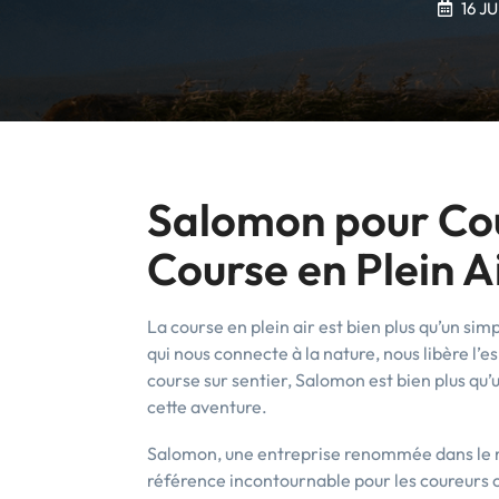
16 J
Salomon pour Cour
Course en Plein A
La course en plein air est bien plus qu’un s
qui nous connecte à la nature, nous libère l’e
course sur sentier, Salomon est bien plus qu’
cette aventure.
Salomon, une entreprise renommée dans le m
référence incontournable pour les coureurs 