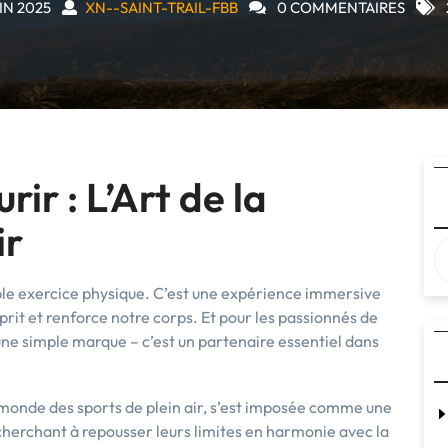
UIN 2025
XN--SAINT-TRAIL-FBB
0 COMMENTAIRES
ir : L’Art de la
ir
imple exercice physique. C’est une expérience immersive
sprit et renforce notre corps. Et pour les passionnés de
une simple marque – c’est un partenaire essentiel dans
onde des sports de plein air, s’est imposée comme une
cherchant à repousser leurs limites en harmonie avec la