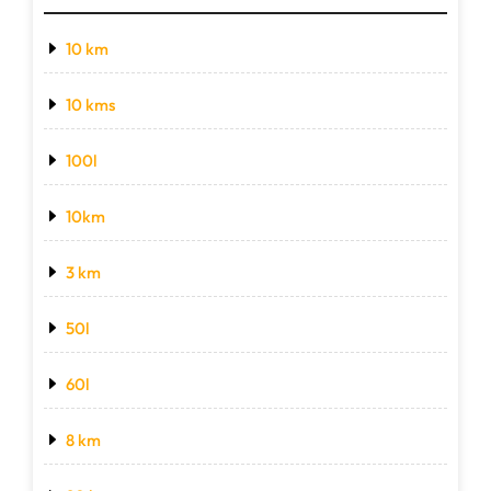
10 km
10 kms
100l
10km
3 km
50l
60l
8 km