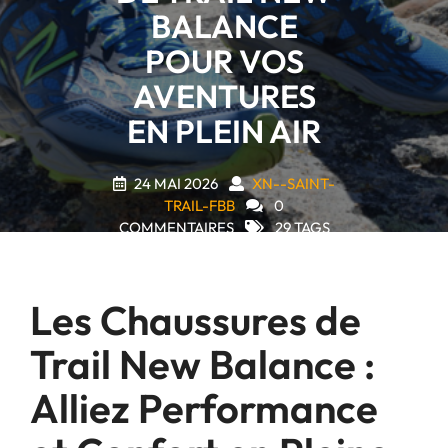
BALANCE
POUR VOS
AVENTURES
EN PLEIN AIR
24 MAI 2026
XN--SAINT-
TRAIL-FBB
0
COMMENTAIRES
29 TAGS
Les Chaussures de
Trail New Balance :
Alliez Performance