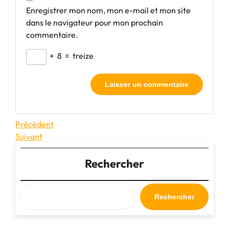
Enregistrer mon nom, mon e-mail et mon site
dans le navigateur pour mon prochain
commentaire.
+
8
=
treize
Navigation
Article
Précédent
précédent
Article
Suivant
de
suivant
l’article
Rechercher
Rechercher