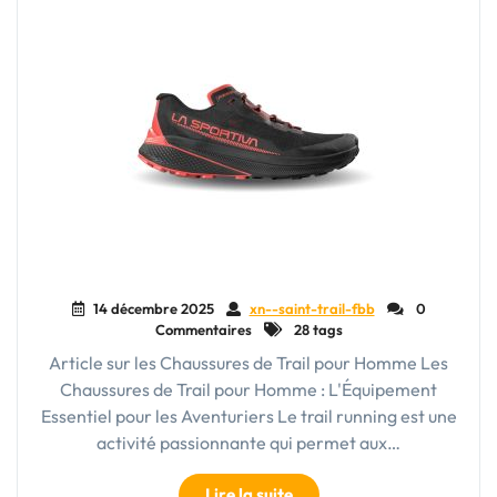
Nature"
14 décembre 2025
xn--saint-trail-fbb
0
Commentaires
28 tags
Article sur les Chaussures de Trail pour Homme Les
Chaussures de Trail pour Homme : L'Équipement
Essentiel pour les Aventuriers Le trail running est une
activité passionnante qui permet aux…
"Chaussure
Lire la suite