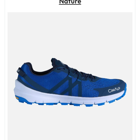
Nature
Confort
pour
Vos
Aventures
en
Plein
Air"