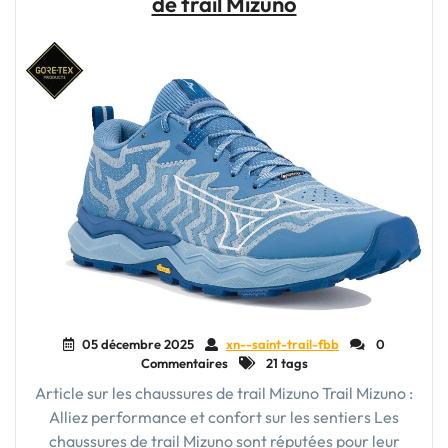
de trail Mizuno
de
Trail
pour
Homme
à
Petit
Prix"
05 décembre 2025
xn--saint-trail-fbb
0
Commentaires
21 tags
Article sur les chaussures de trail Mizuno Trail Mizuno :
Alliez performance et confort sur les sentiers Les
chaussures de trail Mizuno sont réputées pour leur