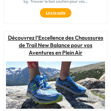
kg : Trouver le bon soutien pour vos…
"Trouver
Lire la suite
la
Bonne
Chaussure
de
Découvrez l’Excellence des Chaussures
Trail
de Trail New Balance pour vos
pour
Homme
Aventures en Plein Air
de
Plus
de
80
kg"