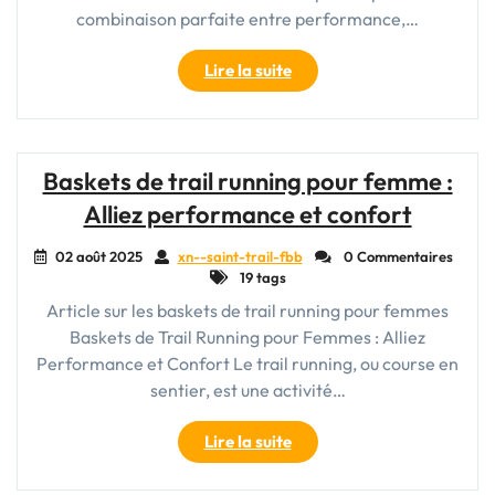
combinaison parfaite entre performance,…
"Découvrez
Lire la suite
l’excellence
des
chaussures
de
Baskets de trail running pour femme :
trail
Alliez performance et confort
Mizuno"
02 août 2025
xn--saint-trail-fbb
0 Commentaires
19 tags
Article sur les baskets de trail running pour femmes
Baskets de Trail Running pour Femmes : Alliez
Performance et Confort Le trail running, ou course en
sentier, est une activité…
"Baskets
Lire la suite
de
trail