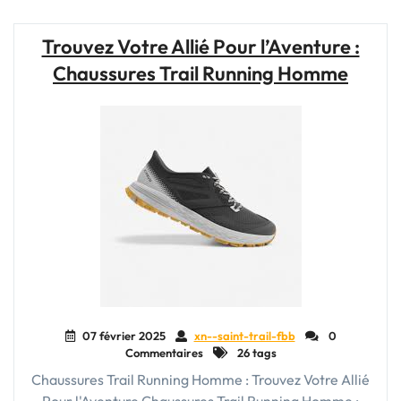
running
pour
Trouvez Votre Allié Pour l’Aventure :
femme
Chaussures Trail Running Homme
:
Alliez
performance
et
confort"
07 février 2025
xn--saint-trail-fbb
0
Commentaires
26 tags
Chaussures Trail Running Homme : Trouvez Votre Allié
Pour l'Aventure Chaussures Trail Running Homme :