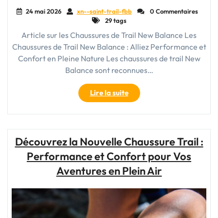
24 mai 2026
xn--saint-trail-fbb
0 Commentaires
29 tags
Article sur les Chaussures de Trail New Balance Les
Chaussures de Trail New Balance : Alliez Performance et
Confort en Pleine Nature Les chaussures de trail New
Balance sont reconnues…
"Découvrez
Lire la suite
l’Excellence
des
Chaussures
de
Découvrez la Nouvelle Chaussure Trail :
Trail
Performance et Confort pour Vos
New
Balance
Aventures en Plein Air
pour
vos
Aventures
en