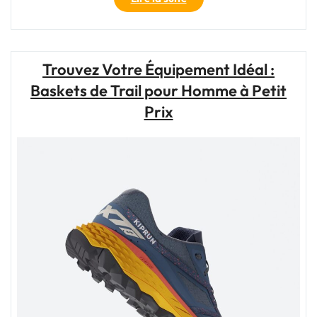
de
Trail
pour
Homme
Trouvez Votre Équipement Idéal :
:
Baskets de Trail pour Homme à Petit
L’Équipement
Indispensable
Prix
pour
les
Aventuriers"