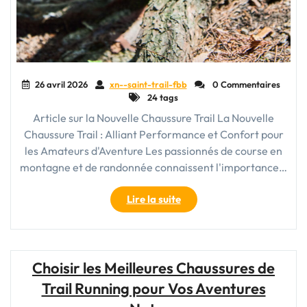
26 avril 2026
xn--saint-trail-fbb
0 Commentaires
24 tags
Article sur la Nouvelle Chaussure Trail La Nouvelle
Chaussure Trail : Alliant Performance et Confort pour
les Amateurs d'Aventure Les passionnés de course en
montagne et de randonnée connaissent l'importance…
"Découvrez
Lire la suite
la
Nouvelle
Chaussure
Trail
Choisir les Meilleures Chaussures de
:
Trail Running pour Vos Aventures
Performance
et