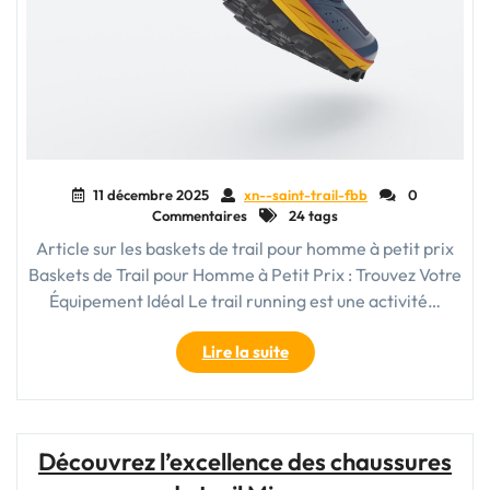
11 décembre 2025
xn--saint-trail-fbb
0
Commentaires
24 tags
Article sur les baskets de trail pour homme à petit prix
Baskets de Trail pour Homme à Petit Prix : Trouvez Votre
Équipement Idéal Le trail running est une activité…
"Trouvez
Lire la suite
Votre
Équipement
Idéal
:
Découvrez l’excellence des chaussures
Baskets