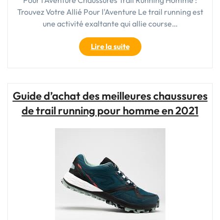
Trouvez Votre Allié Pour l'Aventure Le trail running est
une activité exaltante qui allie course…
"Trouvez
Lire la suite
Votre
Allié
Pour
l’Aventure
Guide d’achat des meilleures chaussures
:
de trail running pour homme en 2021
Chaussures
Trail
Running
Homme"