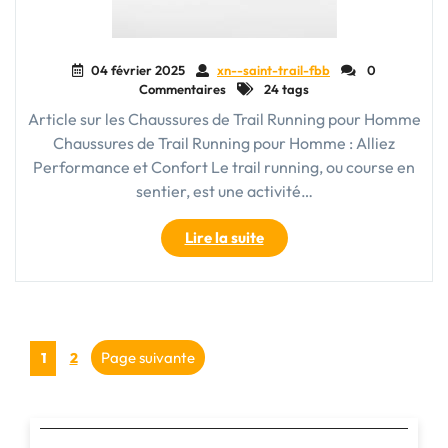
04 février 2025
xn--saint-trail-fbb
0
Commentaires
24 tags
Article sur les Chaussures de Trail Running pour Homme
Chaussures de Trail Running pour Homme : Alliez
Performance et Confort Le trail running, ou course en
sentier, est une activité…
"Guide
Lire la suite
d’achat
des
meilleures
chaussures
Pagination
de
Page
Page
Page suivante
1
2
trail
des
running
pour
publications
homme