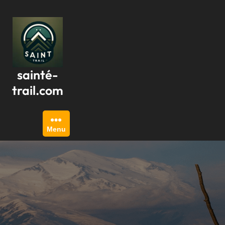
Passer
au
contenu
sainté-
trail.com
Menu