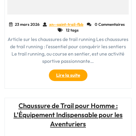
23 mars 2026
xn--saint-trail-fbb
0 Commentaires
12 tags
Article sur les chaussures de trail running Les chaussures
de trail running : l'essentiel pour conquérir les sentiers
Le trail running, ou course en sentier, est une activité
sportive passionnante…
"Choisir
Lire la suite
les
Meilleures
Chaussures
de
Chaussure de Trail pour Homme :
Trail
L’Équipement Indispensable pour les
Running
pour
Aventuriers
Vos
Aventures