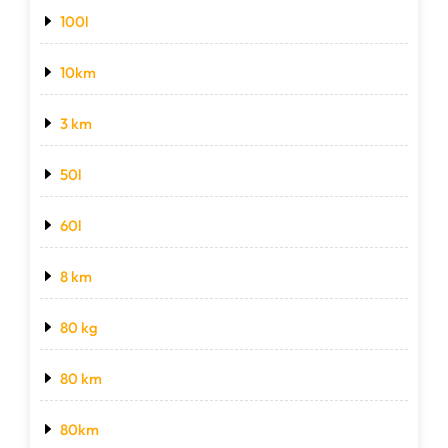
100l
10km
3 km
50l
60l
8 km
80 kg
80 km
80km