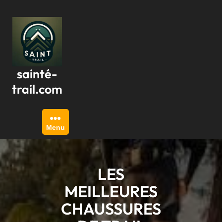
Passer
au
contenu
sainté-
trail.com
Menu
LES
MEILLEURES
CHAUSSURES