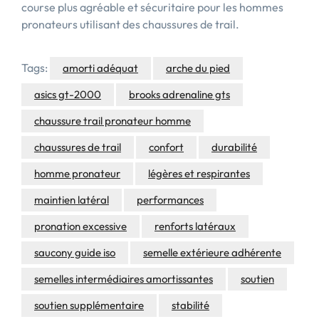
course plus agréable et sécuritaire pour les hommes
pronateurs utilisant des chaussures de trail.
Tags:
amorti adéquat
arche du pied
asics gt-2000
brooks adrenaline gts
chaussure trail pronateur homme
chaussures de trail
confort
durabilité
homme pronateur
légères et respirantes
maintien latéral
performances
pronation excessive
renforts latéraux
saucony guide iso
semelle extérieure adhérente
semelles intermédiaires amortissantes
soutien
soutien supplémentaire
stabilité