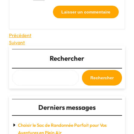
Navigation
Article
Précédent
précédent
Article
Suivant
de
suivant
l’article
Rechercher
Rechercher
Derniers messages
Choisir le Sac de Randonnée Parfait pour Vos
Aventures en Plein Air