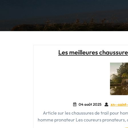
Les meilleures chaussur
04 août 2025
xn--saint-
Article sur les chaussures de trail pour h
homme pronateur Les coureurs pronateurs, qui