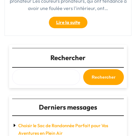
pronateur Les coureurs pronateurs, qui ont tendance à
avoir une foulée vers l'intérieur, ont…
"Les
Lire la suite
meilleures
chaussures
de
trail
pour
Rechercher
homme
pronateur"
Rechercher
Derniers messages
Choisir le Sac de Randonnée Parfait pour Vos
Aventures en Plein Air