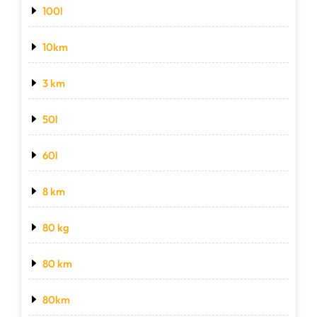
100l
10km
3 km
50l
60l
8 km
80 kg
80 km
80km