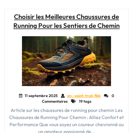
ultimes
des
Choisir les Meilleures Chaussures de
chaussures
Running Pour les Sentiers de Chemin
Salomon
XA
Pro
3D
V8
pour
le
trail
running"
11 septembre 2025
xn--saint-trail-fbb
0
Commentaires
19 tags
Article sur les chaussures de running pour chemin Les
Chaussures de Running Pour Chemin : Alliez Confort et
Performance Que vous soyez un coureur chevronné ou
un amateur passionné de…