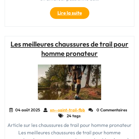
"Choisir
Lire la suite
les
Meilleures
Chaussures
de
Les meilleures chaussures de trail pour
Running
homme pronateur
Pour
les
Sentiers
de
Chemin"
04 août 2025
xn--saint-trail-fbb
0 Commentaires
24 tags
Article sur les chaussures de trail pour homme pronateur
Les meilleures chaussures de trail pour homme