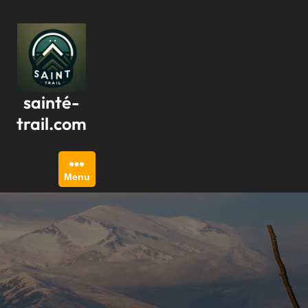
Passer
au
contenu
sainté-
trail.com
Menu