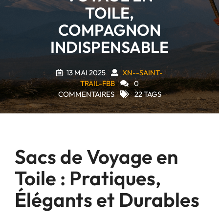
TOILE,
COMPAGNON
INDISPENSABLE
13 MAI 2025
XN--SAINT-
TRAIL-FBB
0
COMMENTAIRES
22 TAGS
Sacs de Voyage en
Toile : Pratiques,
Élégants et Durables