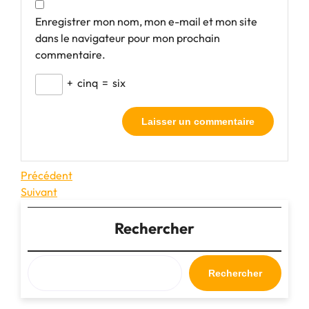
Enregistrer mon nom, mon e-mail et mon site
dans le navigateur pour mon prochain
commentaire.
+
cinq
=
six
Navigation
Article
Précédent
précédent
Article
Suivant
de
suivant
l’article
Rechercher
Rechercher