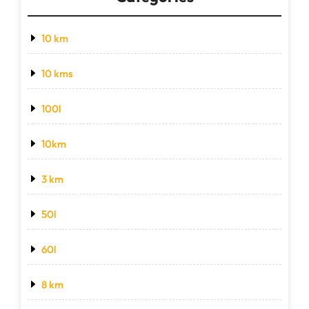
10 km
10 kms
100l
10km
3 km
50l
60l
8 km