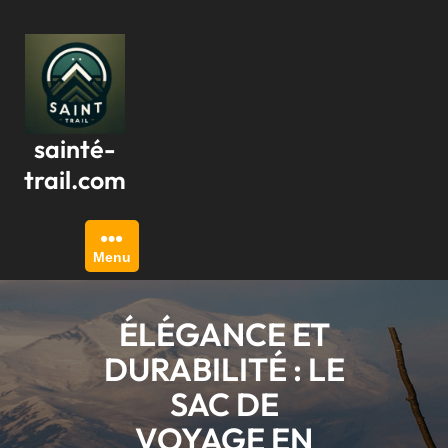
Passer
au
contenu
sainté-
trail.com
Menu
ÉLÉGANCE ET
DURABILITÉ : LE
SAC DE
VOYAGE EN