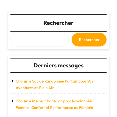
à
dos
:
des
Rechercher
alliés
indispensables
pour
Rechercher
vos
aventures"
Derniers messages
Choisir le Sac de Randonnée Parfait pour Vos
Aventures en Plein Air
Choisir le Meilleur Pantalon pour Randonnée
Femme : Confort et Performance au Féminin