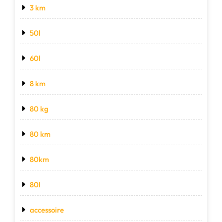
3 km
50l
60l
8 km
80 kg
80 km
80km
80l
accessoire