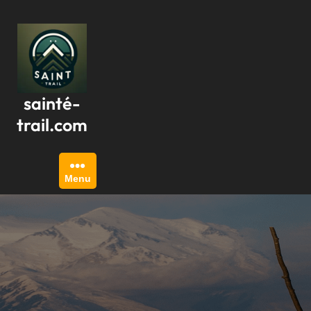
Passer
au
contenu
sainté-
trail.com
Menu