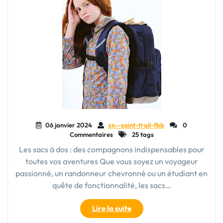
06 janvier 2024
xn--saint-trail-fbb
0
Commentaires
25 tags
Les sacs à dos : des compagnons indispensables pour
toutes vos aventures Que vous soyez un voyageur
passionné, un randonneur chevronné ou un étudiant en
quête de fonctionnalité, les sacs…
"Les
Lire la suite
sacs