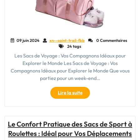
09 juin 2024
xn--saint-trail-fbb
0 Commentaires
24 tags
Les Sacs de Voyage : Vos Compagnons Idéaux pour
Explorer le Monde Les Sacs de Voyage : Vos
Compagnons Idéaux pour Explorer le Monde Que vous
partiez pour un week-end…
"Choisissez
Lire la suite
Vos
Compagnons
de
Voyage
Le Confort Pratique des Sacs de Sport à
:
Roulettes : Idéal pour Vos Déplacements
Les