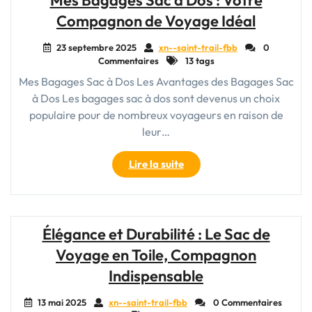
Mes Bagages Sac à Dos : Votre
Les
Compagnon de Voyage Idéal
Indispensables
Accessoires
23 septembre 2025
xn--saint-trail-fbb
0
pour
Commentaires
13 tags
une
Mes Bagages Sac à Dos Les Avantages des Bagages Sac
Aventure
à Dos Les bagages sac à dos sont devenus un choix
Réussie"
populaire pour de nombreux voyageurs en raison de
leur…
"Mes
Lire la suite
Bagages
Sac
à
Dos
Élégance et Durabilité : Le Sac de
:
Voyage en Toile, Compagnon
Votre
Compagnon
Indispensable
de
Voyage
13 mai 2025
xn--saint-trail-fbb
0 Commentaires