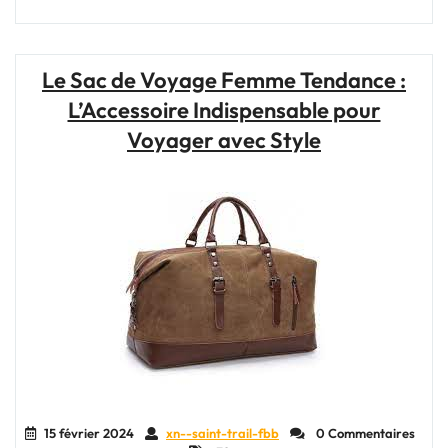
Confort
Pratique
des
Sacs
Le Sac de Voyage Femme Tendance :
de
L’Accessoire Indispensable pour
Sport
à
Voyager avec Style
Roulettes
:
Idéal
pour
Vos
Déplacements
Actifs"
15 février 2024
xn--saint-trail-fbb
0 Commentaires