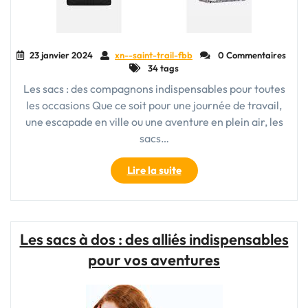
23 janvier 2024
xn--saint-trail-fbb
0 Commentaires
34 tags
Les sacs : des compagnons indispensables pour toutes
les occasions Que ce soit pour une journée de travail,
une escapade en ville ou une aventure en plein air, les
sacs…
"Les
Lire la suite
sacs
:
des
compagnons
Les sacs à dos : des alliés indispensables
indispensables
pour vos aventures
pour
toutes
les
occasions"