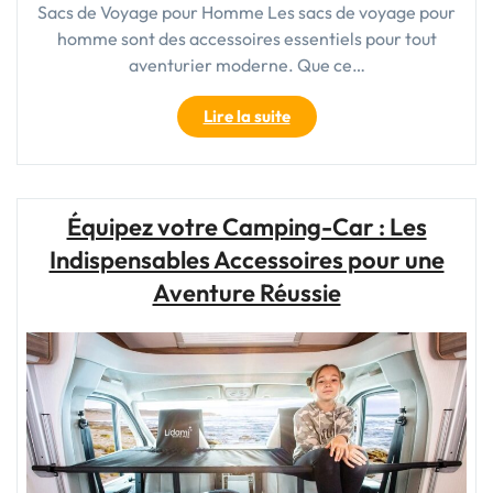
Sacs de Voyage pour Homme Les sacs de voyage pour
homme sont des accessoires essentiels pour tout
aventurier moderne. Que ce…
"Choisir
Lire la suite
le
Meilleur
Sac
de
Équipez votre Camping-Car : Les
Voyage
Indispensables Accessoires pour une
pour
Homme
Aventure Réussie
:
Guide
d’Achat
et
Recommandations"