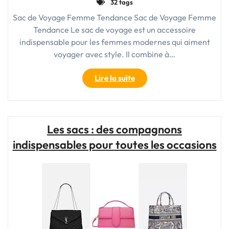
32 tags
Sac de Voyage Femme Tendance Sac de Voyage Femme
Tendance Le sac de voyage est un accessoire
indispensable pour les femmes modernes qui aiment
voyager avec style. Il combine à…
"Le
Lire la suite
Sac
de
Voyage
Femme
Les sacs : des compagnons
Tendance
indispensables pour toutes les occasions
:
L’Accessoire
Indispensable
pour
Voyager
avec
Style"