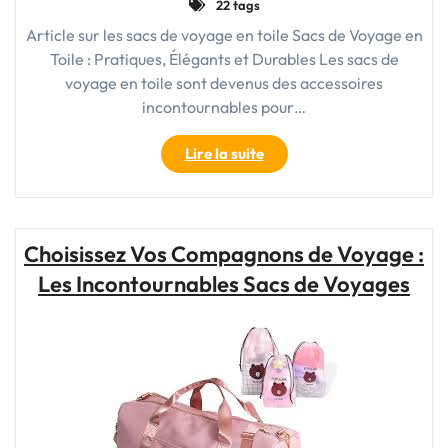
22 tags
Idéal"
Article sur les sacs de voyage en toile Sacs de Voyage en
Toile : Pratiques, Élégants et Durables Les sacs de
voyage en toile sont devenus des accessoires
incontournables pour…
"Élégance
Lire la suite
et
Durabilité
:
Le
Choisissez Vos Compagnons de Voyage :
Sac
Les Incontournables Sacs de Voyages
de
Voyage
en
Toile,
Compagnon
Indispensable"