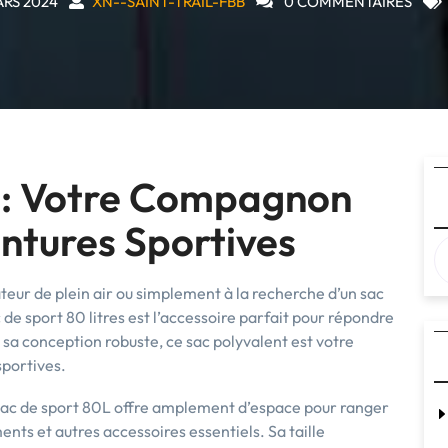
ARS 2024
XN--SAINT-TRAIL-FBB
0 COMMENTAIRES
 : Votre Compagnon
entures Sportives
eur de plein air ou simplement à la recherche d’un sac
 de sport 80 litres est l’accessoire parfait pour répondre
 sa conception robuste, ce sac polyvalent est votre
portives.
sac de sport 80L offre amplement d’espace pour ranger
nts et autres accessoires essentiels. Sa taille