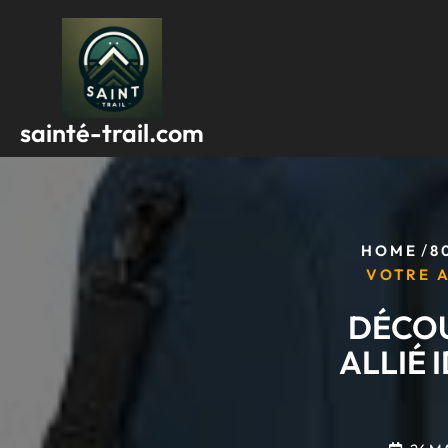
Passer
au
contenu
sainté-trail.com
/
HOME
8
VOTRE A
DÉCOU
ALLIÉ 