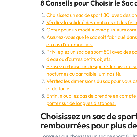
8 Conseils pour Choisir le Sac
Choisissez un sac de sport 80l avec des b
Vérifiez la solidité des coutures et des fer
Optez pour un modèle avec plusieurs comp
Assurez-vous que le sac soit fabriqué dans
en cas d’intempéries.
Privilégiez un sac de sport 80l avec des p
d’eau ou d’autres petits objets.
Pensez à choisir un design réfléchissant si
nocturnes ou par faible luminosité.
Vérifiez les dimensions du sac pour vous a
et de taille.
Enfin, n’oubliez pas de prendre en compte l
porter sur de longues distances.
Choisissez un sac de sport
rembourrées pour plus de
Lorsque vous choisissez un sac de sport 80 litr