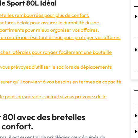
 de Sport 80L Idéal
retelles rembourrées pour plus de confort.
metures éclair pour assurer la durabilité du sac.
artiments pour mieux organiser vos affaires.
 un matériau résistant à l’eau pour protéger vos affaires
oches latérales pour ranger facilement une bouteille
 vous prévoyez d’utiliser le sac lors de déplacements
ssurer qu’il convient à vos besoins en termes de capacité
e poids du sac vide, surtout si vous prévoyez de le
 80l avec des bretelles
 confort.
es, il est essentiel de privilégier ceux équipés de