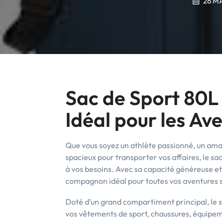
26 M
Sac de Sport 80L
Idéal pour les Av
Que vous soyez un athlète passionné, un amat
spacieux pour transporter vos affaires, le sac
à vos besoins. Avec sa capacité généreuse et
compagnon idéal pour toutes vos aventures s
Doté d’un grand compartiment principal, le 
vos vêtements de sport, chaussures, équipeme