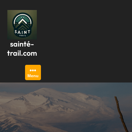
Passer
au
contenu
sainté-
trail.com
Menu