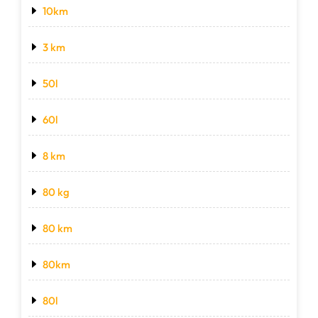
10km
3 km
50l
60l
8 km
80 kg
80 km
80km
80l