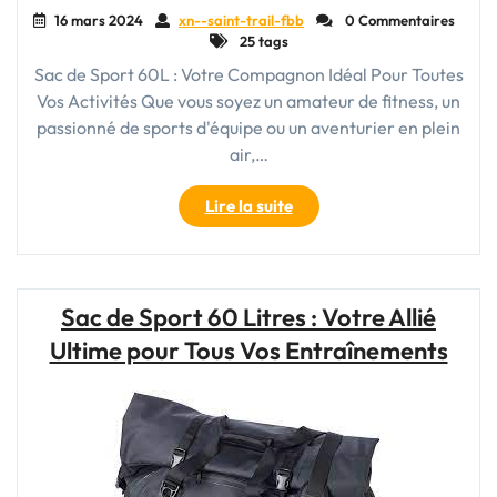
16 mars 2024
xn--saint-trail-fbb
0 Commentaires
25 tags
Sac de Sport 60L : Votre Compagnon Idéal Pour Toutes
Vos Activités Que vous soyez un amateur de fitness, un
passionné de sports d'équipe ou un aventurier en plein
air,…
"Sac
Lire la suite
de
Sport
60L
:
Sac de Sport 60 Litres : Votre Allié
Votre
Ultime pour Tous Vos Entraînements
Allié
Indispensable
Pour
Toutes
Vos
Activités