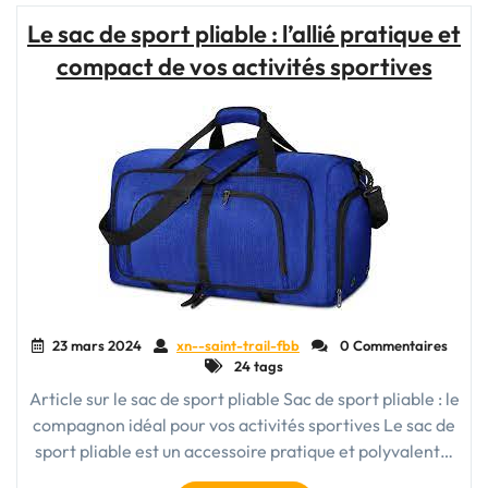
Sport
Le sac de sport pliable : l’allié pratique et
80L
compact de vos activités sportives
:
Votre
Allié
Idéal
pour
Toutes
vos
Aventures
Sportives"
23 mars 2024
xn--saint-trail-fbb
0 Commentaires
24 tags
Article sur le sac de sport pliable Sac de sport pliable : le
compagnon idéal pour vos activités sportives Le sac de
sport pliable est un accessoire pratique et polyvalent…