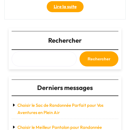
"Le
Lire la suite
Sac
de
Voyage
Homme
Sport
Rechercher
:
L’Accessoire
Indispensable
Rechercher
pour
les
Aventuriers
Actifs"
Derniers messages
Choisir le Sac de Randonnée Parfait pour Vos
Aventures en Plein Air
Choisir le Meilleur Pantalon pour Randonnée