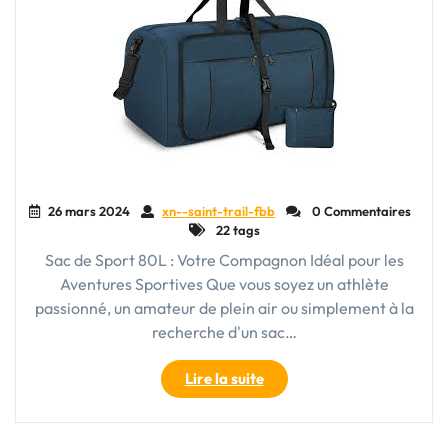
26 mars 2024
xn--saint-trail-fbb
0 Commentaires
22 tags
Sac de Sport 80L : Votre Compagnon Idéal pour les
Aventures Sportives Que vous soyez un athlète
passionné, un amateur de plein air ou simplement à la
recherche d'un sac…
"Découvrez
Lire la suite
le
Sac
de