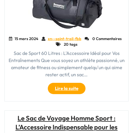
Physiques"
15 mars 2024
xn--saint-trail-fbb
0 Commentaires
20 tags
Sac de Sport 60 Litres : L'Accessoire Idéal pour Vos
Entraînements Que vous soyez un athlète passionné, un
amateur de fitness ou simplement quelqu'un qui aime
rester actif, un sac…
"Sac
Lire la suite
de
Sport
60
Litres
Le Sac de Voyage Homme Sport :
:
L’Accessoire Indispensable pour les
Votre