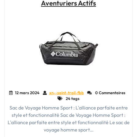
Allié
Aventuriers Actifs
Ultime
pour
Tous
Vos
Entraînements"
12 mars 2024
xn--saint-trail-fbb
0 Commentaires
24 tags
Sac de Voyage Homme Sport : L'alliance parfaite entre
style et fonctionnalité Sac de Voyage Homme Sport :
L'alliance parfaite entre style et fonctionnalité Le sac de
voyage homme sport…