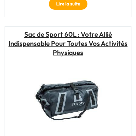
"Le
Lire la suite
sac
de
sport
pliable
Sac de Sport 60L : Votre Allié
:
Indispensable Pour Toutes Vos Activités
l’allié
pratique
Physiques
et
compact
de
vos
activités
sportives"