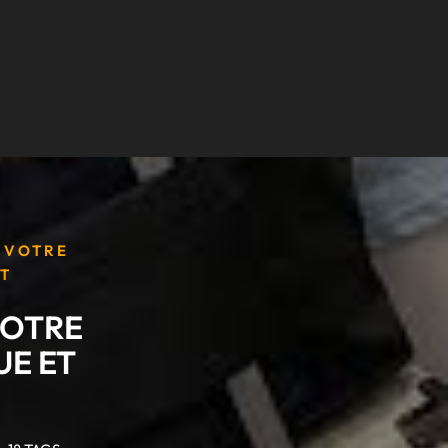
: VOTRE
T
VOTRE
E ET