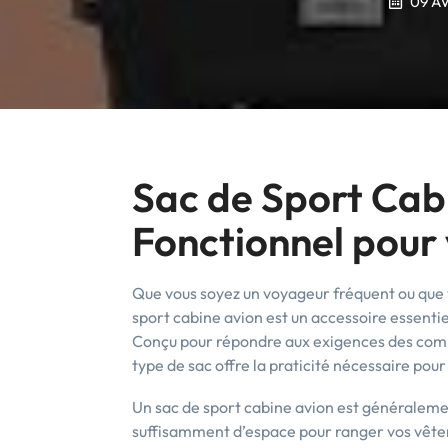
09 AV
Sac de Sport Cabi
Fonctionnel pour
Que vous soyez un voyageur fréquent ou que 
sport cabine avion est un accessoire essentiel
Conçu pour répondre aux exigences des com
type de sac offre la praticité nécessaire pou
Un sac de sport cabine avion est généralemen
suffisamment d’espace pour ranger vos vêteme