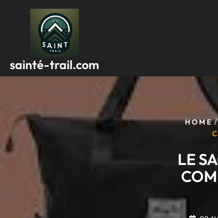
Passer
au
contenu
sainté-trail.com
HOME
LE S
COM