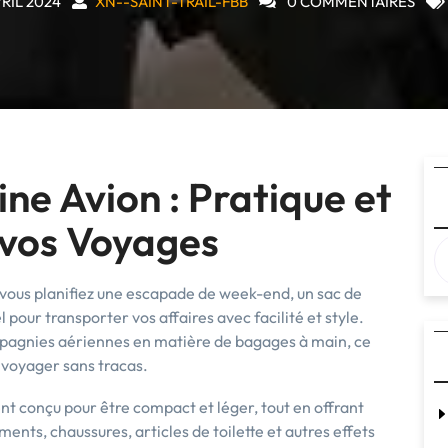
RIL 2024
XN--SAINT-TRAIL-FBB
0 COMMENTAIRES
ne Avion : Pratique et
 vos Voyages
vous planifiez une escapade de week-end, un sac de
 pour transporter vos affaires avec facilité et style.
pagnies aériennes en matière de bagages à main, ce
r voyager sans tracas.
t conçu pour être compact et léger, tout en offrant
nts, chaussures, articles de toilette et autres effets