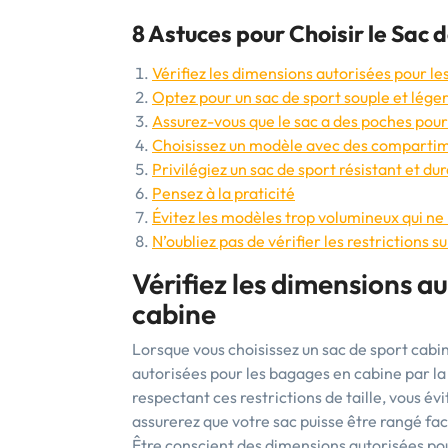
8 Astuces pour Choisir le Sac 
Vérifiez les dimensions autorisées pour l
Optez pour un sac de sport souple et lége
Assurez-vous que le sac a des poches pour
Choisissez un modèle avec des compartim
Privilégiez un sac de sport résistant et du
Pensez à la praticité
Évitez les modèles trop volumineux qui ne 
N’oubliez pas de vérifier les restrictions su
Vérifiez les dimensions a
cabine
Lorsque vous choisissez un sac de sport cabine
autorisées pour les bagages en cabine par l
respectant ces restrictions de taille, vous é
assurerez que votre sac puisse être rangé fa
Être conscient des dimensions autorisées po