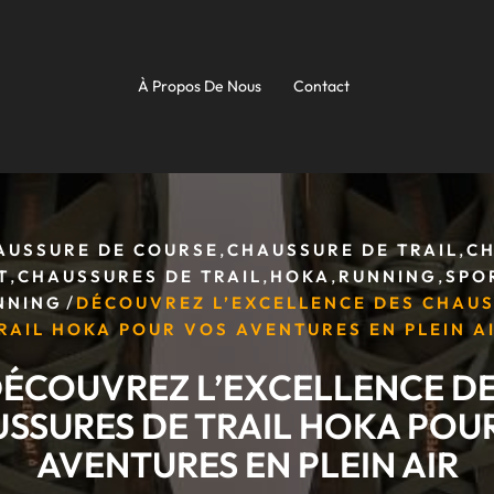
À Propos De Nous
Contact
,
,
AUSSURE DE COURSE
CHAUSSURE DE TRAIL
C
,
,
,
,
T
CHAUSSURES DE TRAIL
HOKA
RUNNING
SPO
/
NNING
DÉCOUVREZ L’EXCELLENCE DES CHAU
RAIL HOKA POUR VOS AVENTURES EN PLEIN A
ÉCOUVREZ L’EXCELLENCE D
SSURES DE TRAIL HOKA POU
AVENTURES EN PLEIN AIR