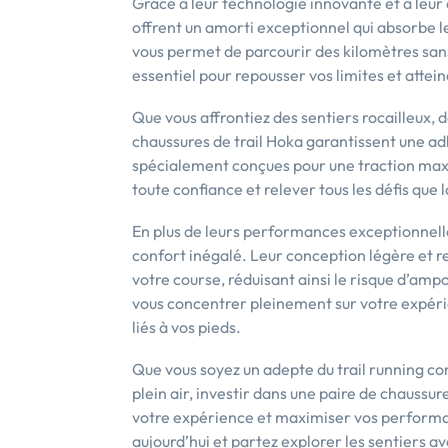
Grâce à leur technologie innovante et à leur
offrent un amorti exceptionnel qui absorbe le
vous permet de parcourir des kilomètres sans 
essentiel pour repousser vos limites et attein
Que vous affrontiez des sentiers rocailleux
chaussures de trail Hoka garantissent une a
spécialement conçues pour une traction max
toute confiance et relever tous les défis que
En plus de leurs performances exceptionnelles
confort inégalé. Leur conception légère et r
votre course, réduisant ainsi le risque d’ampo
vous concentrer pleinement sur votre expérie
liés à vos pieds.
Que vous soyez un adepte du trail running c
plein air, investir dans une paire de chaussur
votre expérience et maximiser vos performan
aujourd’hui et partez explorer les sentiers 