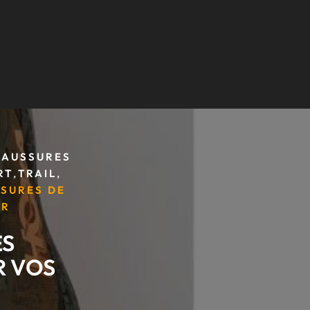
HAUSSURES
,
,
RT
TRAIL
SSURES DE
IR
ES
R VOS