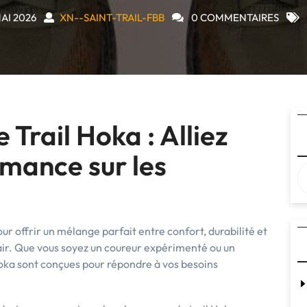
AI 2026
XN--SAINT-TRAIL-FBB
0 COMMENTAIRES
Trail Hoka : Alliez
rmance sur les
ur offrir un mélange parfait entre confort, durabilité et
air. Que vous soyez un coureur expérimenté ou un
Hoka sont conçues pour répondre à vos besoins