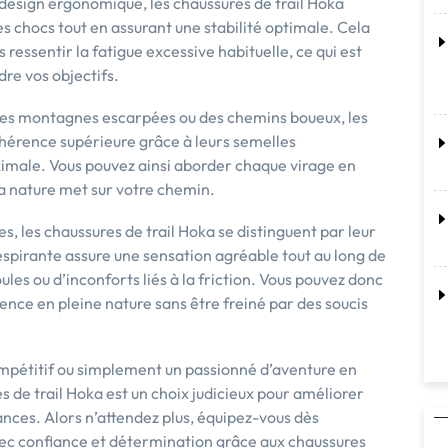
 design ergonomique, les chaussures de trail Hoka
s chocs tout en assurant une stabilité optimale. Cela
ressentir la fatigue excessive habituelle, ce qui est
dre vos objectifs.
, des montagnes escarpées ou des chemins boueux, les
dhérence supérieure grâce à leurs semelles
imale. Vous pouvez ainsi aborder chaque virage en
 la nature met sur votre chemin.
, les chaussures de trail Hoka se distinguent par leur
espirante assure une sensation agréable tout au long de
ules ou d’inconforts liés à la friction. Vous pouvez donc
nce en pleine nature sans être freiné par des soucis
ompétitif ou simplement un passionné d’aventure en
es de trail Hoka est un choix judicieux pour améliorer
ces. Alors n’attendez plus, équipez-vous dès
avec confiance et détermination grâce aux chaussures