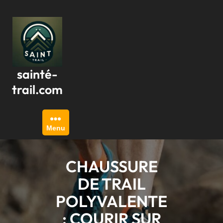
Passer
au
contenu
sainté-
trail.com
Menu
CHAUSSURE
DE TRAIL
POLYVALENTE
: COURIR SUR