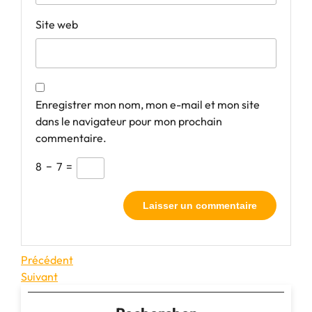
Site web
Enregistrer mon nom, mon e-mail et mon site
dans le navigateur pour mon prochain
commentaire.
8
−
7
=
Navigation
Article
Précédent
précédent
Article
Suivant
de
suivant
l’article