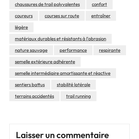
chaussures de trail polyvalentes
confort
coureurs
courses sur route
entraîner
légère
matériaux durables et résistants à l'abrasion
nature sauvage
performance
respirante
semelle extérieure adhérente
semelle intermédiaire amortissante et réactive
sentiers battus
stabilité latérale
terrains accidentés
trail running
Laisser un commentaire