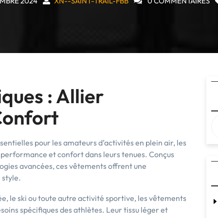
MBRE 2024
XN--SAINT-TRAIL-FBB
0 COMMENTAIRES
ues : Allier
Confort
ntielles pour les amateurs d’activités en plein air, les
is performance et confort dans leurs tenues. Conçus
ogies avancées, ces vêtements offrent une
 style.
e, le ski ou toute autre activité sportive, les vêtements
oins spécifiques des athlètes. Leur tissu léger et