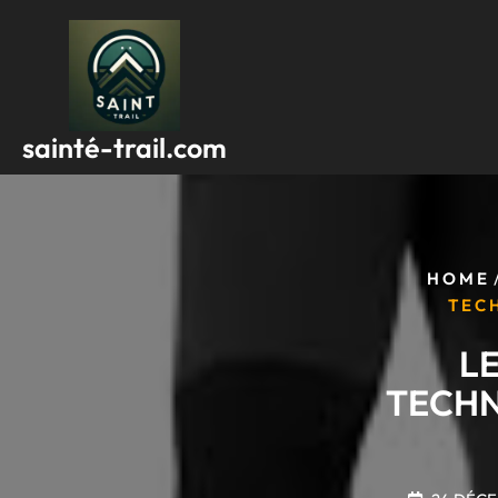
Passer
au
contenu
sainté-trail.com
HOME
TEC
L
TECHN