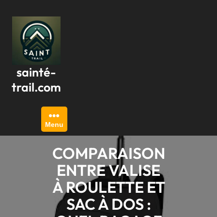
Passer
au
contenu
sainté-
trail.com
Menu
COMPARAISON
ENTRE VALISE
À ROULETTE ET
SAC À DOS :