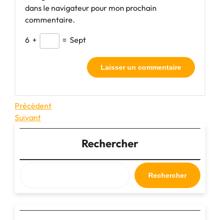
dans le navigateur pour mon prochain
commentaire.
6
+
=
Sept
Navigation
Article
Précédent
précédent
Article
Suivant
de
suivant
l’article
Rechercher
Rechercher