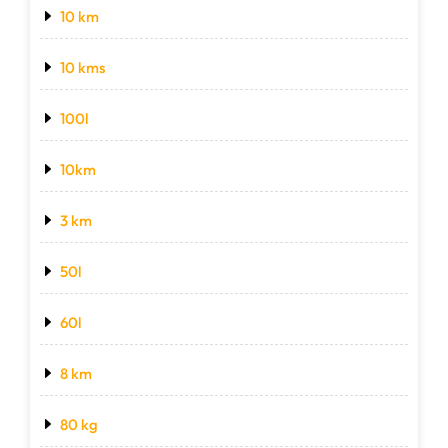
10 km
10 kms
100l
10km
3 km
50l
60l
8 km
80 kg