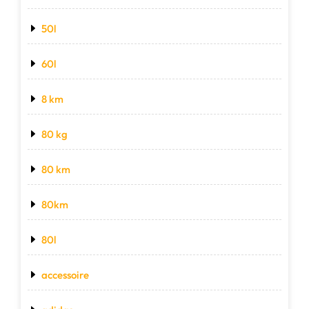
50l
60l
8 km
80 kg
80 km
80km
80l
accessoire