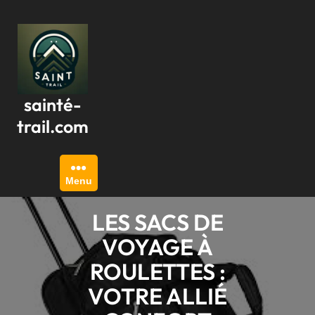
Passer
au
contenu
sainté-
trail.com
Menu
LES SACS DE
VOYAGE À
ROULETTES :
VOTRE ALLIÉ