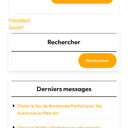
Navigation
Article
Précédent
précédent
Article
Suivant
de
suivant
l’article
Rechercher
Rechercher
Derniers messages
Choisir le Sac de Randonnée Parfait pour Vos
Aventures en Plein Air
Choisir le Meilleur Pantalon pour Randonnée