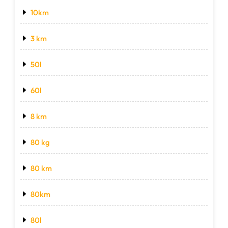
10km
3 km
50l
60l
8 km
80 kg
80 km
80km
80l