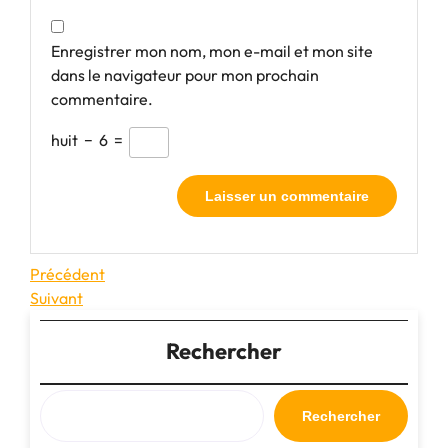
Enregistrer mon nom, mon e-mail et mon site
dans le navigateur pour mon prochain
commentaire.
huit
−
6
=
Navigation
Article
Précédent
précédent
Article
Suivant
de
suivant
l’article
Rechercher
Rechercher