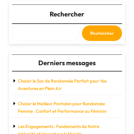
Voyage
à
Rechercher
Roulettes
de
60
Rechercher
Litres
:
Votre
Compagnon
Derniers messages
Idéal
pour
les
Choisir le Sac de Randonnée Parfait pour Vos
Déplacements"
Aventures en Plein Air
Choisir le Meilleur Pantalon pour Randonnée
Femme : Confort et Performance au Féminin
Les Engagements : Fondements de Notre
Intégrité et Impact sur le Monde