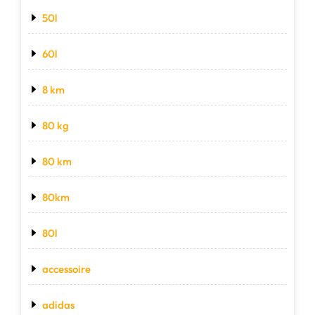
50l
60l
8 km
80 kg
80 km
80km
80l
accessoire
adidas