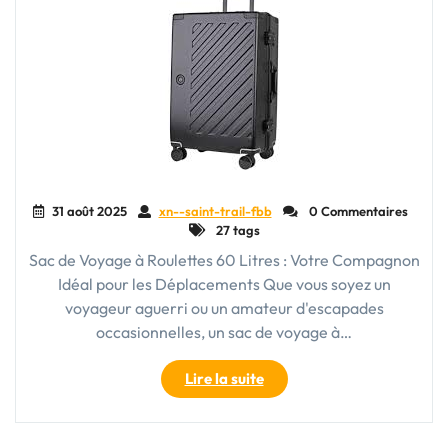
31 août 2025
xn--saint-trail-fbb
0 Commentaires
27 tags
Sac de Voyage à Roulettes 60 Litres : Votre Compagnon
Idéal pour les Déplacements Que vous soyez un
voyageur aguerri ou un amateur d'escapades
occasionnelles, un sac de voyage à…
"Découvrez
Lire la suite
le
Sac
de