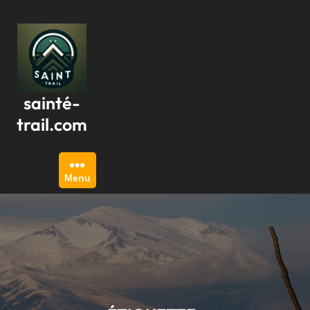
Passer
au
contenu
sainté-
trail.com
Menu