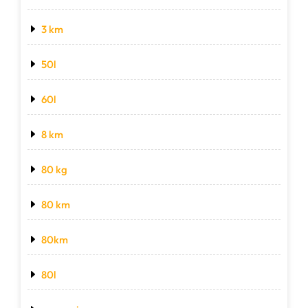
3 km
50l
60l
8 km
80 kg
80 km
80km
80l