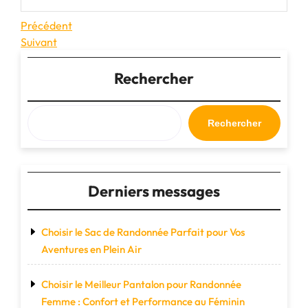
Navigation
Article
Précédent
précédent
Article
Suivant
de
suivant
l’article
Rechercher
Rechercher
Derniers messages
Choisir le Sac de Randonnée Parfait pour Vos
Aventures en Plein Air
Choisir le Meilleur Pantalon pour Randonnée
Femme : Confort et Performance au Féminin