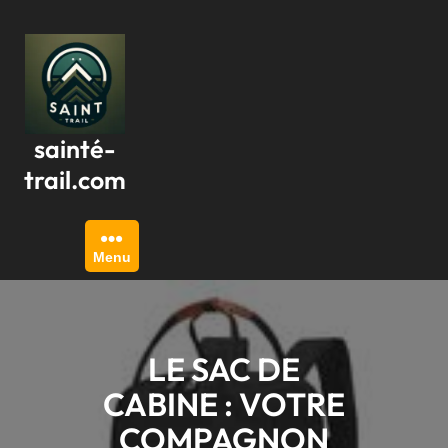
Passer
au
contenu
sainté-
trail.com
Menu
LE SAC DE
CABINE : VOTRE
COMPAGNON