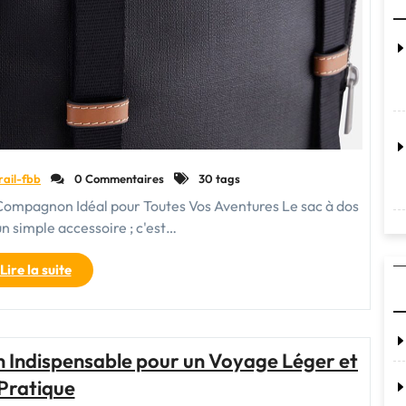
rail-fbb
0 Commentaires
30 tags
re Compagnon Idéal pour Toutes Vos Aventures Le sac à dos
un simple accessoire ; c'est…
"Le
Lire la suite
Sac
à
Dos
:
 Indispensable pour un Voyage Léger et
Votre
Pratique
Compagnon