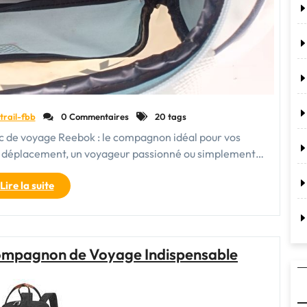
trail-fbb
0 Commentaires
20 tags
ac de voyage Reebok : le compagnon idéal pour vos
n déplacement, un voyageur passionné ou simplement…
"Le
Lire la suite
sac
de
voyage
Reebok
Compagnon de Voyage Indispensable
:
Votre
Compagnon
Indispensable