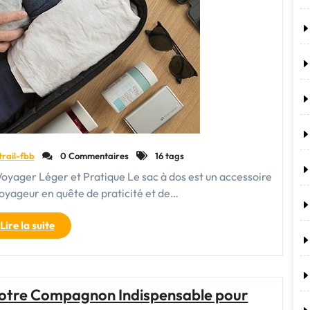
trail-fbb
0 Commentaires
16 tags
oyager Léger et Pratique Le sac à dos est un accessoire
oyageur en quête de praticité et de…
"Le
Lire la suite
Sac
à
Dos
:
Votre Compagnon Indispensable pour
Votre