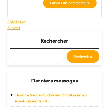
Navigation
Article
Précédent
précédent
Article
Suivant
de
suivant
l’article
Rechercher
Rechercher
Derniers messages
Choisir le Sac de Randonnée Parfait pour Vos
Aventures en Plein Air