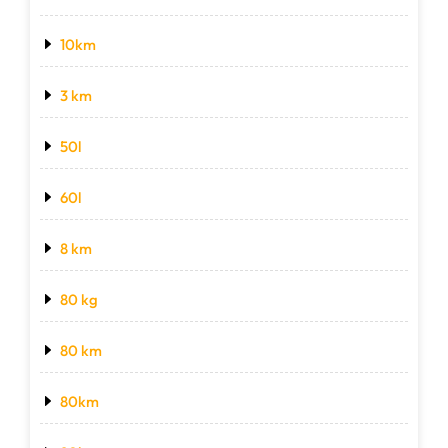
10km
3 km
50l
60l
8 km
80 kg
80 km
80km