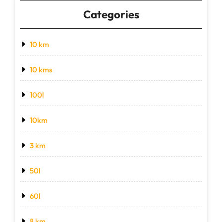
Categories
10 km
10 kms
100l
10km
3 km
50l
60l
8 km