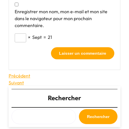
Enregistrer mon nom, mon e-mail et mon site
dans le navigateur pour mon prochain
commentaire.
×
Sept
=
21
Navigation
Article
Précédent
précédent
Article
Suivant
de
suivant
l’article
Rechercher
Rechercher