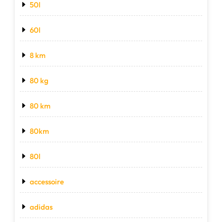
50l
60l
8 km
80 kg
80 km
80km
80l
accessoire
adidas