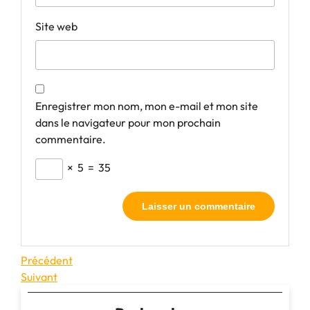
Site web
Enregistrer mon nom, mon e-mail et mon site
dans le navigateur pour mon prochain
commentaire.
×
5
=
35
Navigation
Article
Précédent
précédent
Article
Suivant
de
suivant