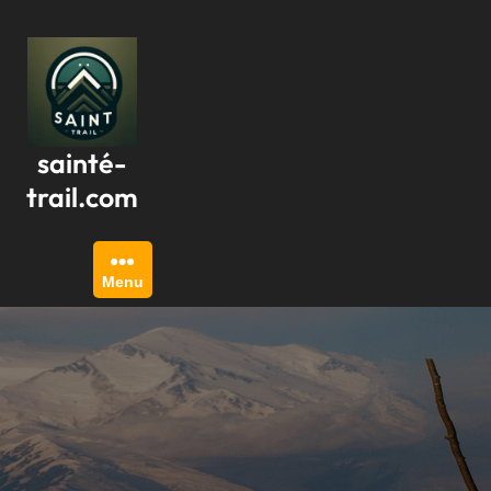
Passer
au
contenu
sainté-
trail.com
Menu