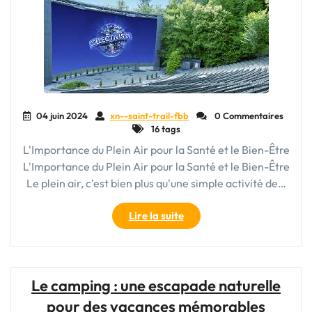
en
Plein
Air"
04 juin 2024
xn--saint-trail-fbb
0 Commentaires
16 tags
L'Importance du Plein Air pour la Santé et le Bien-Être
L'Importance du Plein Air pour la Santé et le Bien-Être
Le plein air, c'est bien plus qu'une simple activité de…
"Exploration
Lire la suite
et
Bien-
Être
en
Le camping : une escapade naturelle
Plein
pour des vacances mémorables
Air