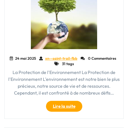
24 mai 2025
xn--saint-trail-fbb
0 Commentaires
31 tags
La Protection de l'Environnement La Protection de
l'Environnement L'environnement est notre bien le plus
précieux, notre source de vie et de ressources.
Cependant, il est confronté à de nombreux défis…
"Engageons-
Lire la suite
nous
pour
la