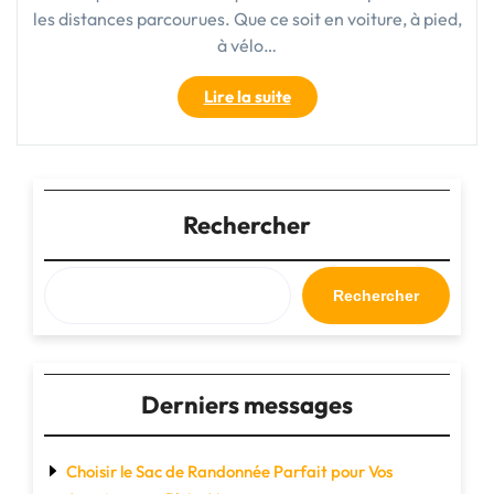
les distances parcourues. Que ce soit en voiture, à pied,
à vélo…
"Les
Lire la suite
kilomètres
:
une
mesure
essentielle
Rechercher
pour
évaluer
nos
Rechercher
déplacements"
Derniers messages
Choisir le Sac de Randonnée Parfait pour Vos