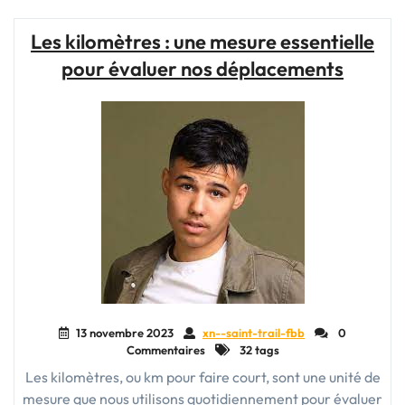
Au-
delà
Les kilomètres : une mesure essentielle
de
pour évaluer nos déplacements
la
distance,
une
aventure
sans
limites"
13 novembre 2023
xn--saint-trail-fbb
0
Commentaires
32 tags
Les kilomètres, ou km pour faire court, sont une unité de
mesure que nous utilisons quotidiennement pour évaluer