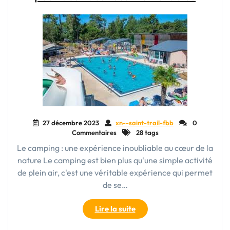
:
Retrouver
l’Harmonie
avec
la
Nature"
27 décembre 2023
xn--saint-trail-fbb
0
Commentaires
28 tags
Le camping : une expérience inoubliable au cœur de la
nature Le camping est bien plus qu'une simple activité
de plein air, c'est une véritable expérience qui permet
de se…
"Le
Lire la suite
camping