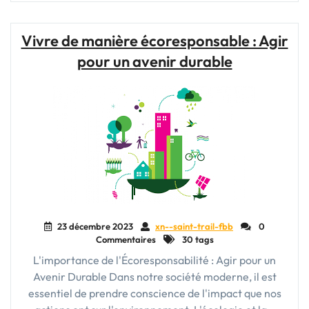
:
une
escapade
Vivre de manière écoresponsable : Agir
naturelle
pour un avenir durable
pour
des
vacances
mémorables"
23 décembre 2023
xn--saint-trail-fbb
0
Commentaires
30 tags
L'importance de l'Écoresponsabilité : Agir pour un
Avenir Durable Dans notre société moderne, il est
essentiel de prendre conscience de l'impact que nos