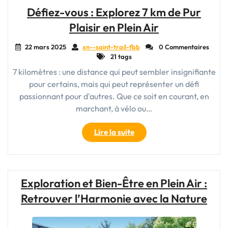
protection
Défiez-vous : Explorez 7 km de Pur
de
Plaisir en Plein Air
l’environnement
:
22 mars 2025
xn--saint-trail-fbb
0 Commentaires
Notre
21 tags
responsabilité
7 kilomètres : une distance qui peut sembler insignifiante
collective"
pour certains, mais qui peut représenter un défi
passionnant pour d'autres. Que ce soit en courant, en
marchant, à vélo ou…
"Défiez-
Lire la suite
vous
:
Explorez
7
Exploration et Bien-Être en Plein Air :
km
Retrouver l’Harmonie avec la Nature
de
Pur
Plaisir