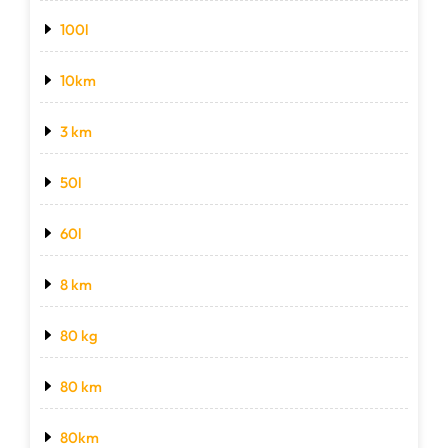
100l
10km
3 km
50l
60l
8 km
80 kg
80 km
80km