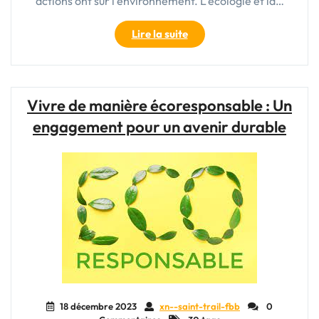
actions ont sur l'environnement. L'écologie et la…
"Vivre
Lire la suite
de
manière
écoresponsable
:
Vivre de manière écoresponsable : Un
Agir
engagement pour un avenir durable
pour
un
avenir
durable"
18 décembre 2023
xn--saint-trail-fbb
0