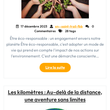
17 décembre 2023
xn--saint-trail-fbb
0
Commentaires
28 tags
Être éco-responsable : un engagement envers notre
planète Être éco-responsable, c'est adopter un mode de
vie qui prend en compte l'impact de nos actions sur
l'environnement. C'est une démarche consciente…
"Vivre
Lire la suite
éco-
responsable
:
Engageons-
Les kilomètres : Au-delà de la distance,
nous
une aventure sans limites
pour
un