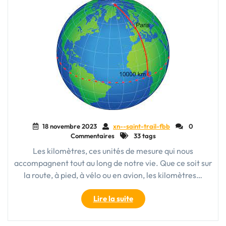
avenir
durable"
18 novembre 2023
xn--saint-trail-fbb
0
Commentaires
33 tags
Les kilomètres, ces unités de mesure qui nous
accompagnent tout au long de notre vie. Que ce soit sur
la route, à pied, à vélo ou en avion, les kilomètres…
"Les
Lire la suite
kilomètres
: