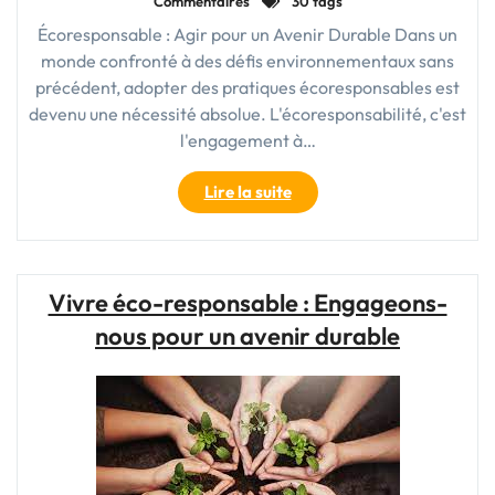
Commentaires
30 tags
Écoresponsable : Agir pour un Avenir Durable Dans un
monde confronté à des défis environnementaux sans
précédent, adopter des pratiques écoresponsables est
devenu une nécessité absolue. L'écoresponsabilité, c'est
l'engagement à…
"Vivre
Lire la suite
de
manière
écoresponsable
:
Vivre éco-responsable : Engageons-
Un
nous pour un avenir durable
engagement
pour
un
avenir
durable"