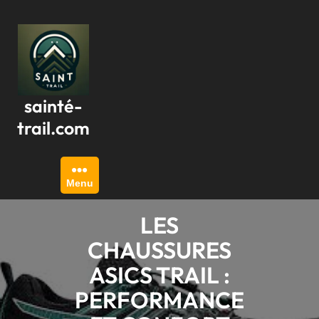
Passer
au
contenu
sainté-
trail.com
Menu
LES
CHAUSSURES
ASICS TRAIL :
PERFORMANCE