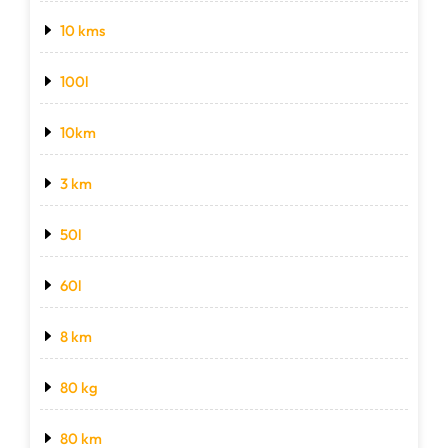
10 kms
100l
10km
3 km
50l
60l
8 km
80 kg
80 km