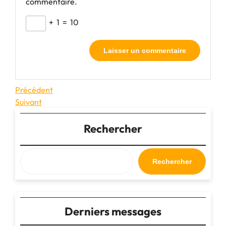
commentaire.
+
1
=
10
Navigation
Article
Précédent
précédent
Article
Suivant
de
suivant
l’article
Rechercher
Rechercher
Derniers messages