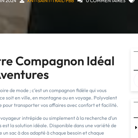
UIN 2024
XN--SAINT-TRAIL-FBB
0 COMMENTAIRES
otre Compagnon Idéal
Aventures
soire de mode ; c’est un compagnon fidèle qui vous
e soit en ville, en montagne ou en voyage. Polyvalent
e pour transporter vos affaires avec confort et facilité.
voyageur intrépide ou simplement à la recherche d’un
s est la solution idéale. Disponible dans une variété de
xiste un sac à dos adapté à chaque besoin et chaque