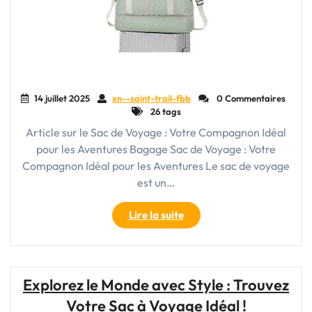
14 juillet 2025
xn--saint-trail-fbb
0 Commentaires
26 tags
Article sur le Sac de Voyage : Votre Compagnon Idéal
pour les Aventures Bagage Sac de Voyage : Votre
Compagnon Idéal pour les Aventures Le sac de voyage
est un…
"Le
Lire la suite
Guide
Ultime
du
Sac
Explorez le Monde avec Style : Trouvez
de
Votre Sac à Voyage Idéal !
Voyage