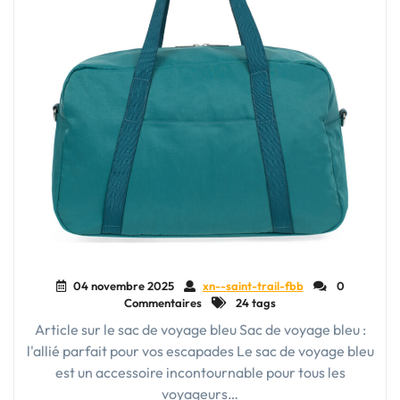
est
le
meilleur
choix
pour
vos
aventures
?"
04 novembre 2025
xn--saint-trail-fbb
0
Commentaires
24 tags
Article sur le sac de voyage bleu Sac de voyage bleu :
l'allié parfait pour vos escapades Le sac de voyage bleu
est un accessoire incontournable pour tous les
voyageurs…