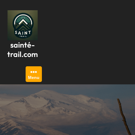
Passer
au
contenu
sainté-
trail.com
Menu