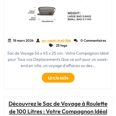
18 mars 2026
xn--saint-trail-fbb
0 Commentaires
25 tags
Sac de Voyage 56 x 45 x 25 cm : Votre Compagnon Idéal
pour Tous vos Déplacements Que ce soit pour un week-
end en ville, un voyage d'affaires ou des…
"Le
Lire la suite
Sac
de
Voyage
56
Découvrez le Sac de Voyage à Roulette
x
de 100 Litres : Votre Compagnon Idéal
45