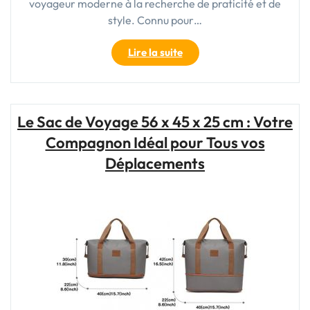
voyageur moderne à la recherche de praticité et de
style. Connu pour…
"Le
Lire la suite
Sac
Cabine
Eastpak
:
Le Sac de Voyage 56 x 45 x 25 cm : Votre
Votre
Compagnon Idéal pour Tous vos
Compagnon
de
Déplacements
Voyage
Indispensable"