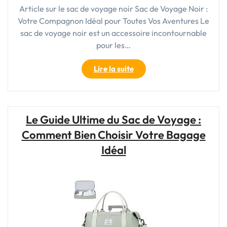
Article sur le sac de voyage noir Sac de Voyage Noir :
Votre Compagnon Idéal pour Toutes Vos Aventures Le
sac de voyage noir est un accessoire incontournable
pour les…
"Élégance
Lire la suite
intemporelle
:
Le
sac
Le Guide Ultime du Sac de Voyage :
de
Comment Bien Choisir Votre Bagage
voyage
noir,
Idéal
compagnon
idéal
pour
vos
escapades"