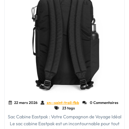
22 mars 2026
xn--saint-trail-fbb
0 Commentaires
23 tags
Sac Cabine Eastpak : Votre Compagnon de Voyage Idéal
Le sac cabine Eastpak est un incontournable pour tout