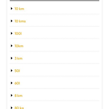
10 km
10 kms
100l
10km
3 km
50l
60l
8 km
80 kg