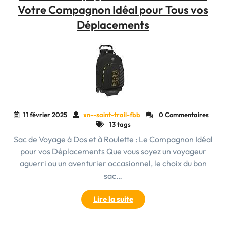
Votre Compagnon Idéal pour Tous vos
Trouvez
Votre
Déplacements
Sac
à
Voyage
Idéal
!"
11 février 2025
xn--saint-trail-fbb
0 Commentaires
13 tags
Sac de Voyage à Dos et à Roulette : Le Compagnon Idéal
pour vos Déplacements Que vous soyez un voyageur
aguerri ou un aventurier occasionnel, le choix du bon
sac…
"Le
Lire la suite
Sac
de