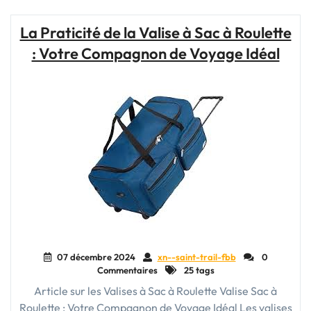
Voyage
à
La Praticité de la Valise à Sac à Roulette
Dos
: Votre Compagnon de Voyage Idéal
et
à
Roulette
:
Votre
Compagnon
Idéal
pour
Tous
vos
Déplacements"
07 décembre 2024
xn--saint-trail-fbb
0
Commentaires
25 tags
Article sur les Valises à Sac à Roulette Valise Sac à
Roulette : Votre Compagnon de Voyage Idéal Les valises