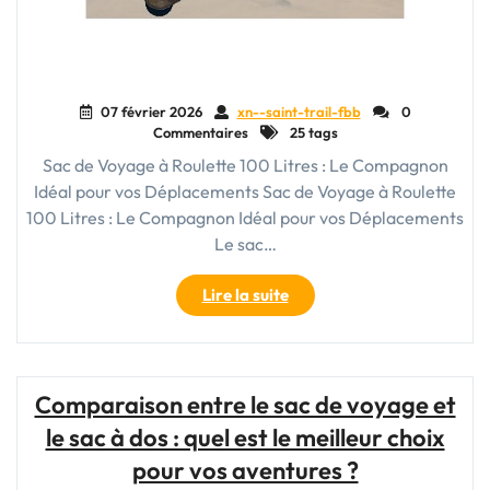
07 février 2026
xn--saint-trail-fbb
0
Commentaires
25 tags
Sac de Voyage à Roulette 100 Litres : Le Compagnon
Idéal pour vos Déplacements Sac de Voyage à Roulette
100 Litres : Le Compagnon Idéal pour vos Déplacements
Le sac…
"Découvrez
Lire la suite
le
Sac
de
Voyage
Comparaison entre le sac de voyage et
à
le sac à dos : quel est le meilleur choix
Roulette
de
pour vos aventures ?
100