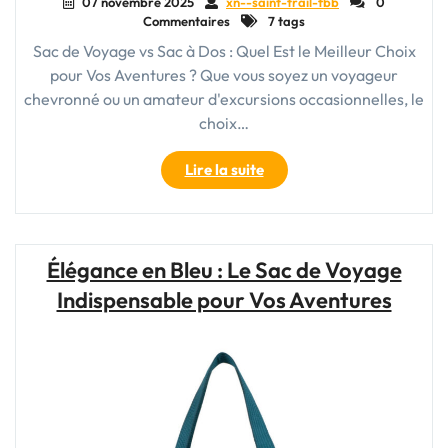
07 novembre 2025
xn--saint-trail-fbb
0
Commentaires
7 tags
Sac de Voyage vs Sac à Dos : Quel Est le Meilleur Choix
pour Vos Aventures ? Que vous soyez un voyageur
chevronné ou un amateur d'excursions occasionnelles, le
choix…
"Comparaison
Lire la suite
entre
le
sac
de
Élégance en Bleu : Le Sac de Voyage
voyage
Indispensable pour Vos Aventures
et
le
sac
à
dos
:
quel