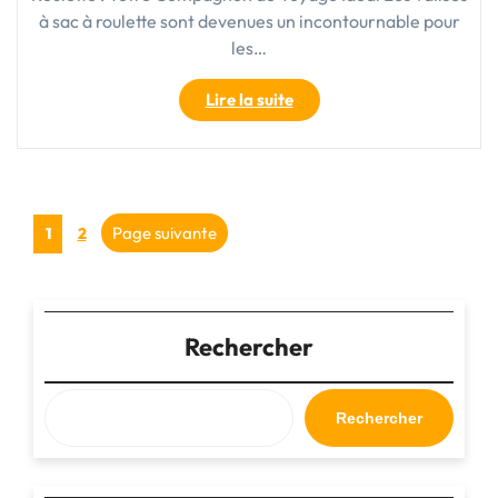
à sac à roulette sont devenues un incontournable pour
les…
"La
Lire la suite
Praticité
de
la
Valise
Pagination
à
Page
Page
Page suivante
1
2
Sac
des
à
Roulette
publications
:
Rechercher
Votre
Compagnon
de
Voyage
Rechercher
Idéal"