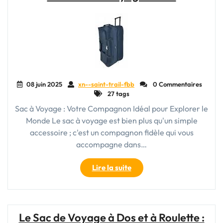
:
Comment
Bien
Choisir
Votre
Bagage
Idéal"
08 juin 2025
xn--saint-trail-fbb
0 Commentaires
27 tags
Sac à Voyage : Votre Compagnon Idéal pour Explorer le
Monde Le sac à voyage est bien plus qu'un simple
accessoire ; c'est un compagnon fidèle qui vous
accompagne dans…
"Explorez
Lire la suite
le
Monde
avec
Style
Le Sac de Voyage à Dos et à Roulette :
: