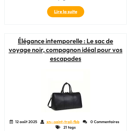
"Élégance
Lire la suite
en
Bleu
:
Le
Élégance intemporelle : Le sac de
Sac
voyage noir, compagnon idéal pour vos
de
Voyage
escapades
Indispensable
pour
Vos
Aventures"
12 août 2025
xn--saint-trail-fbb
0 Commentaires
21 tags