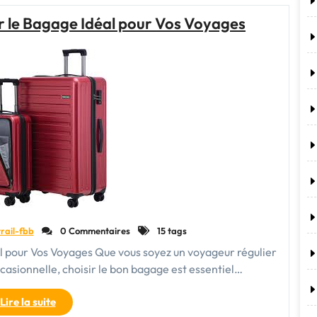
pour
r le Bagage Idéal pour Vos Voyages
Femme
:
Pratiques,
Élégants
et
Indispensables"
rail-fbb
0 Commentaires
15 tags
l pour Vos Voyages Que vous soyez un voyageur régulier
casionnelle, choisir le bon bagage est essentiel…
"Guide
Lire la suite
Pratique