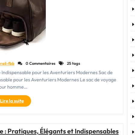
en
Cuir,
Votre
Compagnon
de
Voyage
Indispensable"
rail-fbb
0 Commentaires
25 tags
 Indispensable pour les Aventuriers Modernes Sac de
sable pour les Aventuriers Modernes Le sac de voyage
our homme…
"Choisir
Lire la suite
le
Meilleur
Sac
de
: Pratiques, Élégants et Indispensables
Voyage