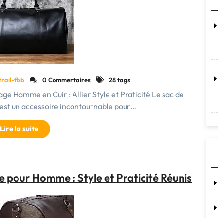
toute
tranquillité"
trail-fbb
0 Commentaires
28 tags
 Homme en Cuir : Allier Style et Praticité Le sac de
est un accessoire incontournable pour…
"Élégance
Lire la suite
et
Praticité
:
Le
e pour Homme : Style et Praticité Réunis
Sac
de
Voyage
Homme