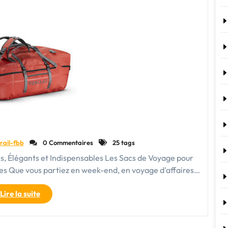
pour
Homme
:
Style
et
Praticité
Réunis"
rail-fbb
0 Commentaires
25 tags
, Élégants et Indispensables Les Sacs de Voyage pour
es Que vous partiez en week-end, en voyage d'affaires…
"Les
Lire la suite
Sacs
de
Voyage