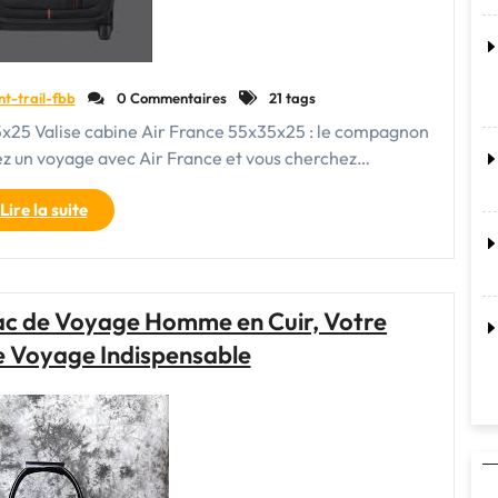
nt-trail-fbb
0 Commentaires
21 tags
35x25 Valise cabine Air France 55x35x25 : le compagnon
ez un voyage avec Air France et vous cherchez…
"Valise
Lire la suite
cabine
Air
France
aux
 Sac de Voyage Homme en Cuir, Votre
dimensions
Voyage Indispensable
55x35x25
:
l’essentiel
pour
voyager
en