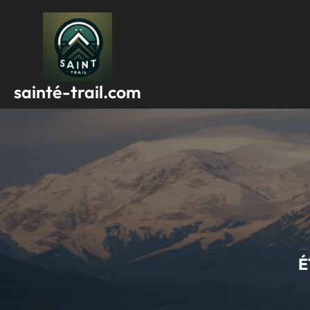
Passer
au
contenu
sainté-trail.com
É