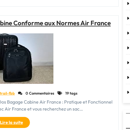
pour
Choisir
le
abine Conforme aux Normes Air France
Bagage
Idéal
pour
Vos
Voyages"
trail-fbb
0 Commentaires
19 tags
os Bagage Cabine Air France : Pratique et Fonctionnel
c Air France et vous recherchez un sac…
"Guide
Lire la suite
du