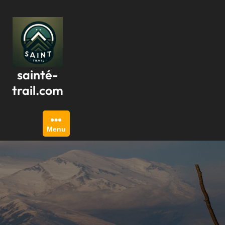
Passer
au
contenu
sainté-
trail.com
Menu