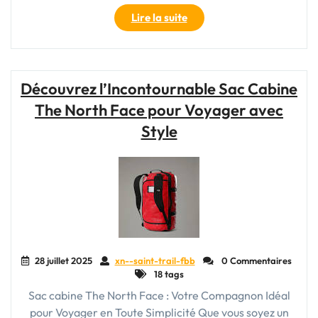
"La
Lire la suite
Valise
Cabine
en
Toile
Découvrez l’Incontournable Sac Cabine
:
The North Face pour Voyager avec
Votre
Compagnon
Style
de
Voyage
Pratique
et
Élégant"
28 juillet 2025
xn--saint-trail-fbb
0 Commentaires
18 tags
Sac cabine The North Face : Votre Compagnon Idéal
pour Voyager en Toute Simplicité Que vous soyez un