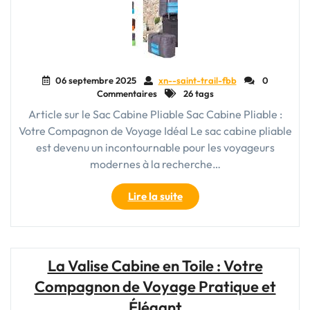
06 septembre 2025
xn--saint-trail-fbb
0
Commentaires
26 tags
Article sur le Sac Cabine Pliable Sac Cabine Pliable :
Votre Compagnon de Voyage Idéal Le sac cabine pliable
est devenu un incontournable pour les voyageurs
modernes à la recherche…
"Le
Lire la suite
Sac
Cabine
Pliable
:
La Valise Cabine en Toile : Votre
Votre
Compagnon de Voyage Pratique et
Compagnon
de
Élégant