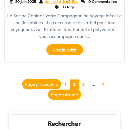
20 juin 2025
xn--saint-trail-fbb
0 Commentaires
13 tags
Le Sac de Cabine : Votre Compagnon de Voyage Idéal Le
sac de cabine est un accessoire essentiel pour tout
voyageur avisé. Pratique, fonctionnel et polyvalent, il
vous accompagne dans…
"Le
Lire la suite
Sac
de
Cabine
:
Pagination
Votre
Page
Page
Page
Page précédente
Page
1
2
3
…
7
Compagnon
des
de
Page suivante
Voyage
publications
Indispensable"
Rechercher