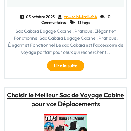
03 octobre 2025
xn--saint-trail-fbb
0
Commentaires
13 tags
Sac Cabaïa Bagage Cabine : Pratique, Élégant et
Fonctionnel Sac Cabaïa Bagage Cabine : Pratique,
Élégant et Fonctionnel Le sac Cabaïa est l'accessoire de
voyage parfait pour ceux qui recherchent…
"Sac
Lire la suite
Cabaïa
:
Votre
Compagnon
Choisir le Meilleur Sac de Voyage Cabine
de
pour vos Déplacements
Voyage
Idéal
en
Bagage
Cabine"