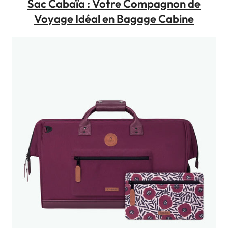
Sac Cabaïa : Votre Compagnon de
à
Voyage Idéal en Bagage Cabine
Roulette
:
Votre
Compagnon
Pratique
pour
Voyager
Léger"