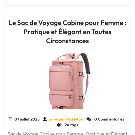
pour
Choisir
vos
Le Sac de Voyage Cabine pour Femme :
Bagages
Pratique et Élégant en Toutes
et
Sacs
Circonstances
de
Voyage
Idéaux"
07 juillet 2025
xn--saint-trail-fbb
0 Commentaires
24 tags
Sac de Voyage Cabine pour Femme : Pratique et Élégant