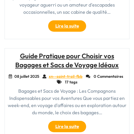
voyageur aguerri ou un amateur d'escapades
occasionnelles, un sac cabine de qualité…
"Découvrez
Lire la suite
l’Incontournable
Sac
Cabine
The
Guide Pratique pour Choisir vos
North
Bagages et Sacs de Voyage Idéaux
Face
pour
08 juillet 2025
xn--saint-trail-fbb
0 Commentaires
Voyager
17 tags
avec
Bagages et Sacs de Voyage : Les Compagnons
Style"
Indispensables pour vos Aventures Que vous partiez en
week-end, en voyage d'affaires ou en exploration autour
du monde, le choix des bagages…
"Guide
Lire la suite
Pratique