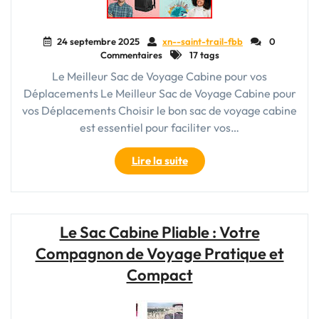
24 septembre 2025
xn--saint-trail-fbb
0
Commentaires
17 tags
Le Meilleur Sac de Voyage Cabine pour vos
Déplacements Le Meilleur Sac de Voyage Cabine pour
vos Déplacements Choisir le bon sac de voyage cabine
est essentiel pour faciliter vos…
"Choisir
Lire la suite
le
Meilleur
Sac
de
Le Sac Cabine Pliable : Votre
Voyage
Compagnon de Voyage Pratique et
Cabine
pour
Compact
vos
Déplacements"