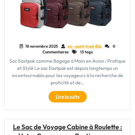
18 novembre 2025
xn--saint-trail-fbb
0
Commentaires
13 tags
Sac Eastpak comme Bagage à Main en Avion : Pratique
et Stylé Le sac Eastpak est depuis longtemps un
incontournable pour les voyageurs à la recherche de
praticité et de…
"Le
Lire la suite
sac
Eastpak
:
L’Indispensable
Le Sac de Voyage Cabine à Roulette :
Bagage