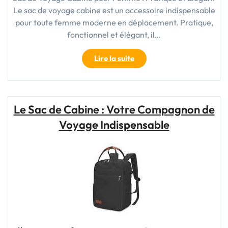
Le sac de voyage cabine est un accessoire indispensable
pour toute femme moderne en déplacement. Pratique,
fonctionnel et élégant, il…
"Le
Lire la suite
Sac
de
Voyage
Cabine
Le Sac de Cabine : Votre Compagnon de
pour
Voyage Indispensable
Femme
:
Pratique
et
Élégant
en
Toutes
Circonstances"