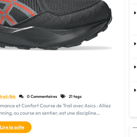
trail-fbb
0 Commentaires
21 tags
rmance et Confort Course de Trail avec Asics : Alliez
ning, ou course en sentier, est une discipline…
"Découvrez
Lire la suite
l’Excellence