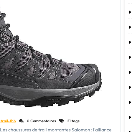
en
utilisant
des
chaussures
de
trail
?"
trail-fbb
0 Commentaires
21 tags
 Les chaussures de trail montantes Salomon : l'alliance