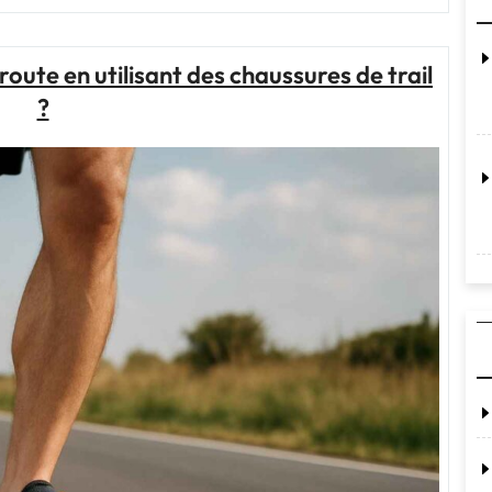
du
Trail
Running
route en utilisant des chaussures de trail
avec
?
Asics"