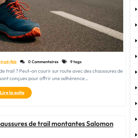
-trail-fbb
0 Commentaires
9 tags
de trail ? Peut-on courir sur route avec des chaussures de
il sont conçues pour offrir une adhérence…
"Peut-
Lire la suite
on
pratiquer
la
course
haussures de trail montantes Salomon
sur
route