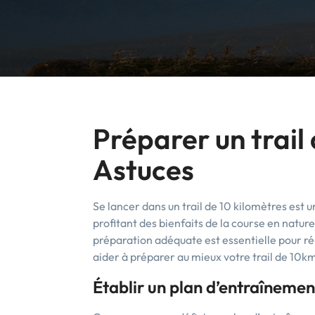
Préparer un trail 
Astuces
Se lancer dans un trail de 10 kilomètres est 
profitant des bienfaits de la course en natu
préparation adéquate est essentielle pour réu
aider à préparer au mieux votre trail de 10km
Établir un plan d’entraînemen