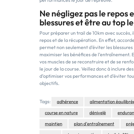
performances le jour de l’épreuve.
Ne négligez pas le repos e
blessures et être au top le 
Pour préparer un trail de 10km avec succès, i
repos et de la récupération. En effet, accord
permet non seulement d’éviter les blessures li
maximiser les bénéfices de l’entraînement. E
vos muscles de se reconstruire et de se renfo
le jour de la course. Veillez donc à inclure 
d’optimiser vos performances et d’éviter tou
objectifs.
Tags:
adhérence
alimentation équilibré
course en nature
dénivelé
endura
maintien
plan d'entraînement
pré