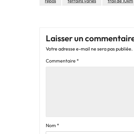
repos
terrains variés
trail de 10km
Laisser un commentair
Votre adresse e-mail ne sera pas publiée.
Commentaire
*
Nom
*