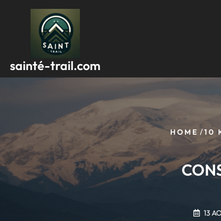
Passer
au
contenu
sainté-trail.com
/
HOME
10
CONS
13 A