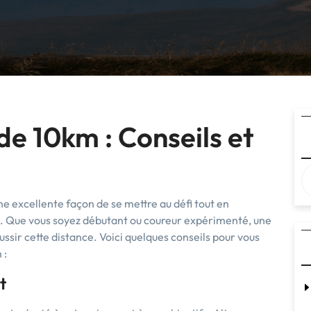
de 10km : Conseils et
une excellente façon de se mettre au défi tout en
re. Que vous soyez débutant ou coureur expérimenté, une
ssir cette distance. Voici quelques conseils pour vous
 :
t