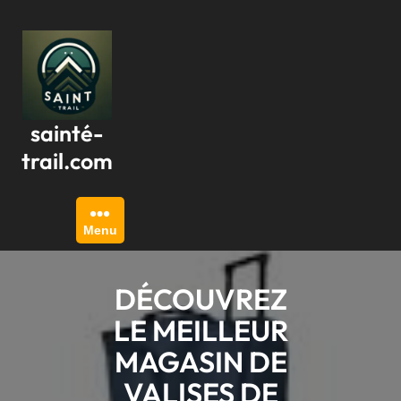
Passer
au
contenu
sainté-
trail.com
Menu
DÉCOUVREZ
LE MEILLEUR
MAGASIN DE
VALISES DE