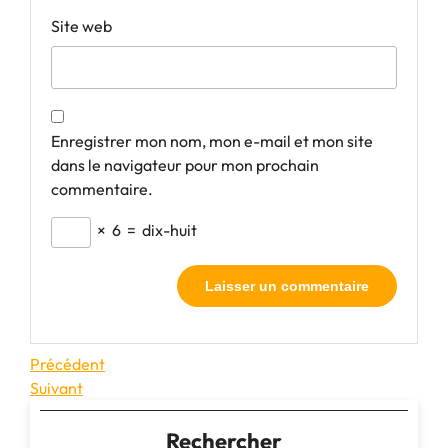
Site web
Enregistrer mon nom, mon e-mail et mon site
dans le navigateur pour mon prochain
commentaire.
×
6
=
dix-huit
Navigation
Article
Précédent
précédent
Article
Suivant
de
suivant
l’article
Rechercher