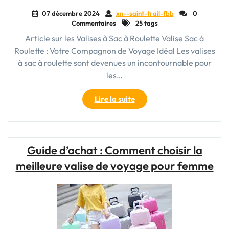
07 décembre 2024
xn--saint-trail-fbb
0
Commentaires
25 tags
Article sur les Valises à Sac à Roulette Valise Sac à
Roulette : Votre Compagnon de Voyage Idéal Les valises
à sac à roulette sont devenues un incontournable pour
les…
"La
Lire la suite
Praticité
de
la
Valise
Guide d’achat : Comment choisir la
à
meilleure valise de voyage pour femme
Sac
à
Roulette
:
Votre
Compagnon