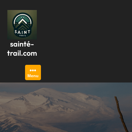
Passer
au
contenu
sainté-
trail.com
Menu