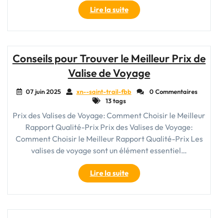
"Guide
Lire la suite
Pratique
pour
Choisir
vos
Conseils pour Trouver le Meilleur Prix de
Bagages
Valise de Voyage
et
Sacs
07 juin 2025
xn--saint-trail-fbb
0 Commentaires
de
13 tags
Voyage
Prix des Valises de Voyage: Comment Choisir le Meilleur
Idéaux"
Rapport Qualité-Prix Prix des Valises de Voyage:
Comment Choisir le Meilleur Rapport Qualité-Prix Les
valises de voyage sont un élément essentiel…
"Conseils
Lire la suite
pour
Trouver
le
Meilleur