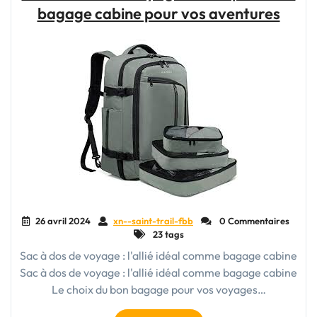
bagage cabine pour vos aventures
meilleure
valise
de
voyage
pour
femme"
26 avril 2024
xn--saint-trail-fbb
0 Commentaires
23 tags
Sac à dos de voyage : l'allié idéal comme bagage cabine
Sac à dos de voyage : l'allié idéal comme bagage cabine
Le choix du bon bagage pour vos voyages…