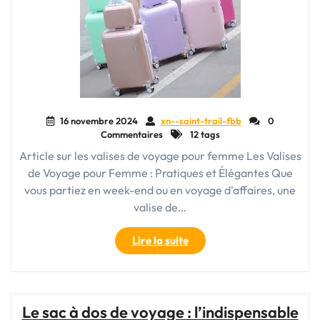
de
Voyage
Idéal"
16 novembre 2024
xn--saint-trail-fbb
0
Commentaires
12 tags
Article sur les valises de voyage pour femme Les Valises
de Voyage pour Femme : Pratiques et Élégantes Que
vous partiez en week-end ou en voyage d'affaires, une
valise de…
"Guide
Lire la suite
d’achat
:
Comment
choisir
Le sac à dos de voyage : l’indispensable
la