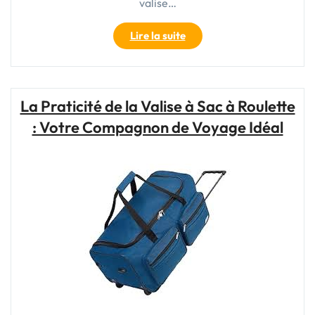
valise…
"Choisir
Lire la suite
le
Meilleur
Sac
et
La Praticité de la Valise à Sac à Roulette
Valise
: Votre Compagnon de Voyage Idéal
de
Voyage
pour
Vos
Aventures"