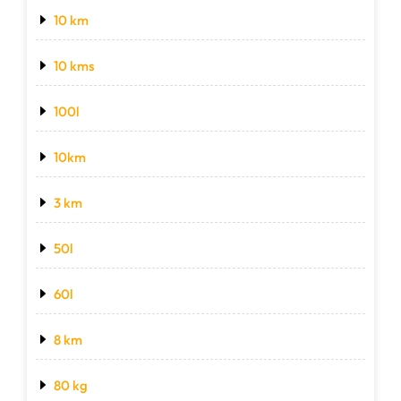
10 km
10 kms
100l
10km
3 km
50l
60l
8 km
80 kg