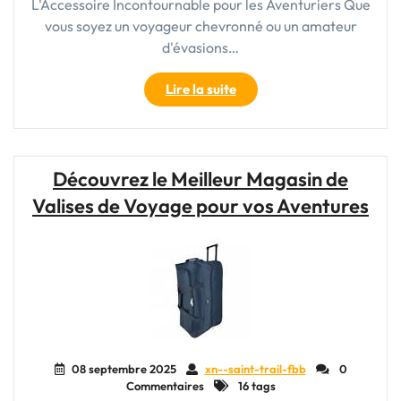
L'Accessoire Incontournable pour les Aventuriers Que
vous soyez un voyageur chevronné ou un amateur
d'évasions…
"Trouvez
Lire la suite
Votre
Style
Unique
avec
Découvrez le Meilleur Magasin de
un
Valises de Voyage pour vos Aventures
Sac
de
Voyage
Original"
08 septembre 2025
xn--saint-trail-fbb
0
Commentaires
16 tags