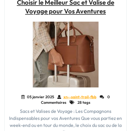
Choisir le Meilleur Sac et Valise de
Prix
Voyage pour Vos Aventures
de
Valise
de
Voyage"
05 janvier 2025
xn--saint-trail-fbb
0
Commentaires
28 tags
Sacs et Valises de Voyage : Les Compagnons
Indispensables pour vos Aventures Que vous partiez en
week-end ou en tour du monde, le choix du sac ou de la