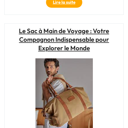
"Le
Lire la suite
sac
à
dos
de
Le Sac à Main de Voyage : Votre
voyage
Compagnon Indispensable pour
:
l’indispensable
Explorer le Monde
bagage
cabine
pour
vos
aventures"