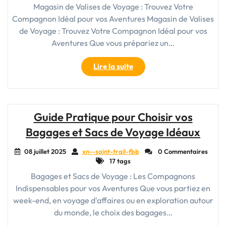
Magasin de Valises de Voyage : Trouvez Votre
Compagnon Idéal pour vos Aventures Magasin de Valises
de Voyage : Trouvez Votre Compagnon Idéal pour vos
Aventures Que vous prépariez un…
"Découvrez
Lire la suite
le
Meilleur
Magasin
de
Guide Pratique pour Choisir vos
Valises
Bagages et Sacs de Voyage Idéaux
de
Voyage
08 juillet 2025
xn--saint-trail-fbb
0 Commentaires
pour
17 tags
vos
Bagages et Sacs de Voyage : Les Compagnons
Aventures"
Indispensables pour vos Aventures Que vous partiez en
week-end, en voyage d'affaires ou en exploration autour
du monde, le choix des bagages…