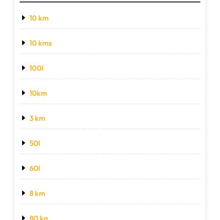
10 km
10 kms
100l
10km
3 km
50l
60l
8 km
80 kg