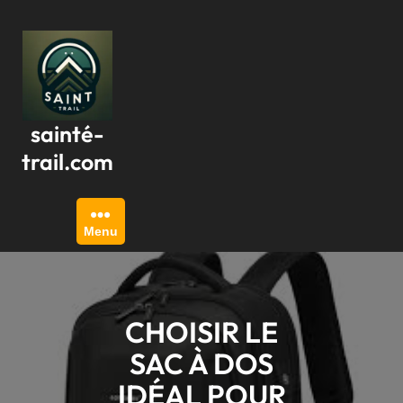
Passer
au
contenu
sainté-
trail.com
Menu
CHOISIR LE
SAC À DOS
IDÉAL POUR