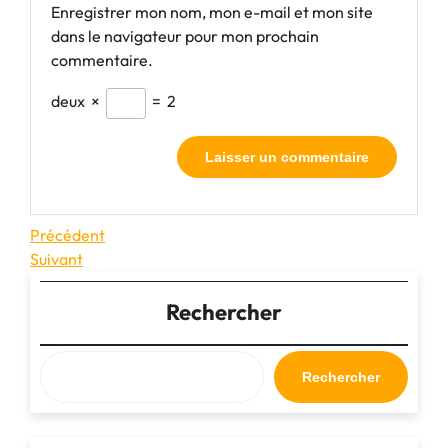
Enregistrer mon nom, mon e-mail et mon site
dans le navigateur pour mon prochain
commentaire.
deux
×
=
2
Navigation
Article
Précédent
précédent
Article
Suivant
de
suivant
l’article
Rechercher
Rechercher