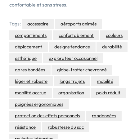
confortable et sans stress.
Tags:
accessoire
aéroports animés
compartiments
confortablement
couleurs
déplacement
designs tendance
durabilité
esthétique
explorateur occasionnel
gares bondées
globe-trotter chevronné
léger et robuste
longs trajets
mobilité
mobilité accrue
organisation
poids réduit
poignées ergonomiques
protection des effets personnels
randonnées
résistance
robustesse du sac
roulettes intégrées