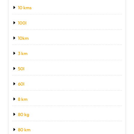
10 kms
100l
10km
3 km
50l
60l
8 km
80 kg
80 km