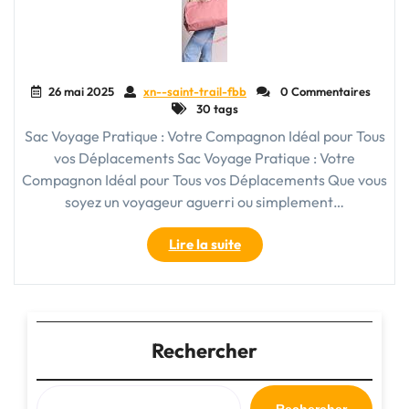
26 mai 2025
xn--saint-trail-fbb
0 Commentaires
30 tags
Sac Voyage Pratique : Votre Compagnon Idéal pour Tous
vos Déplacements Sac Voyage Pratique : Votre
Compagnon Idéal pour Tous vos Déplacements Que vous
soyez un voyageur aguerri ou simplement…
"Guide
Lire la suite
d’achat
:
Comment
choisir
le
Rechercher
sac
voyage
pratique