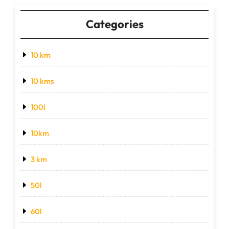
Categories
10 km
10 kms
100l
10km
3 km
50l
60l