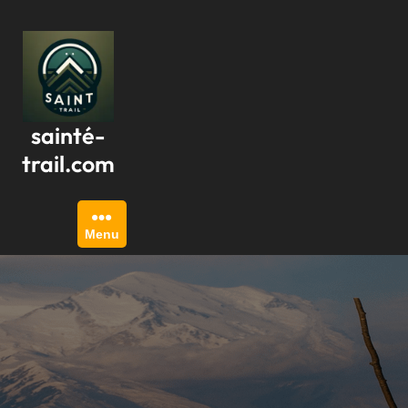
Passer
au
contenu
sainté-
trail.com
Menu