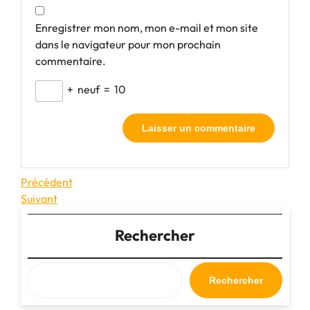
Enregistrer mon nom, mon e-mail et mon site
dans le navigateur pour mon prochain
commentaire.
+
neuf
=
10
Navigation
Article
Précédent
précédent
Article
Suivant
de
suivant
l’article
Rechercher
Rechercher