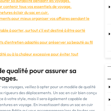
assurer sa durabilité pendant les voyages.
ur contenir tous vos essentiels de voyage.
metures éclair du sac en cuir.
iments pour mieux organiser vos affaires pendant le
able à porter, surtout s’il est destiné à être porté
ts d’entretien adaptés pour préserver sa beauté au fil
dité ou à la chaleur excessive pour éviter tout
de qualité pour assurer sa
yages.
 vos voyages, veillez à opter pour un modèle de qualité
 aux rigueurs des déplacements. Un sac en cuir bien conçu
e à votre style, mais il sera également capable de
ventures en voyage. En investissant dans un sac en cuir
pagnon fidèle qui vous accompagnera lors de toutes vos