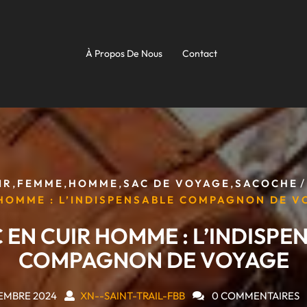
À Propos De Nous
Contact
,
,
,
,
/
IR
FEMME
HOMME
SAC DE VOYAGE
SACOCHE
 HOMME : L’INDISPENSABLE COMPAGNON DE V
C EN CUIR HOMME : L’INDISPE
COMPAGNON DE VOYAGE
EMBRE 2024
XN--SAINT-TRAIL-FBB
0 COMMENTAIRES