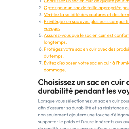
Choisissez un sac en cuir de qualité pour 
Optez pour un sac de taille appropriée po
Vérifiez la solidité des coutures et des fer
Privilégiez un sac avec plusieurs compart
voyage.
Assurez-vous que le sac en cuir est confort
longtemps.
Protégez votre sac en cuir avec des produi
du temps.
Évitez d’exposer votre sac en cuir à l’humi
dommage.
Choisissez un sac en cuir 
durabilité pendant les vo
Lorsque vous sélectionnez un sac en cuir pour
afin d’assurer sa durabilité et sa résistance
non seulement ajoutera une touche d’éléganc
supporter le poids et l’usure inhérents aux a
de qualité, vous vous assurez d’avoir un com