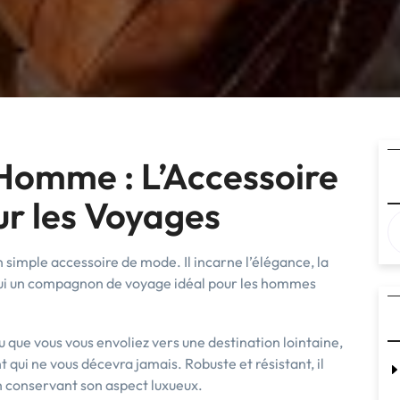
 Homme : L’Accessoire
ur les Voyages
 simple accessoire de mode. Il incarne l’élégance, la
de lui un compagnon de voyage idéal pour les hommes
que vous vous envoliez vers une destination lointaine,
t qui ne vous décevra jamais. Robuste et résistant, il
n conservant son aspect luxueux.