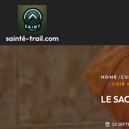
Passer
au
contenu
sainté-trail.com
/
HOME
CU
CUIR
LE SA
02 SEPT