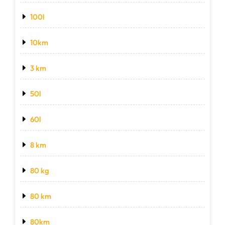
100l
10km
3 km
50l
60l
8 km
80 kg
80 km
80km