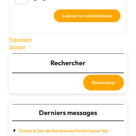
Navigation
Article
Précédent
précédent
Article
Suivant
de
suivant
l’article
Rechercher
Rechercher
Derniers messages
Choisir le Sac de Randonnée Parfait pour Vos