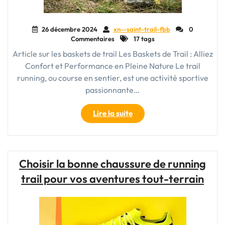
26 décembre 2024
xn--saint-trail-fbb
0
Commentaires
17 tags
Article sur les baskets de trail Les Baskets de Trail : Alliez
Confort et Performance en Pleine Nature Le trail
running, ou course en sentier, est une activité sportive
passionnante…
"Choisir
Lire la suite
les
Meilleures
Baskets
de
Choisir la bonne chaussure de running
Trail
trail pour vos aventures tout-terrain
pour
Votre
Aventure
Nature"