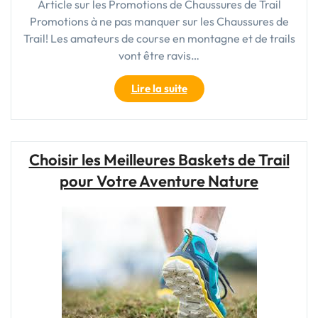
Article sur les Promotions de Chaussures de Trail
Promotions à ne pas manquer sur les Chaussures de
Trail! Les amateurs de course en montagne et de trails
vont être ravis…
"Promotions
Lire la suite
exceptionnelles
sur
les
chaussures
Choisir les Meilleures Baskets de Trail
de
pour Votre Aventure Nature
trail
:
Équipez-
vous
pour
l’aventure!"