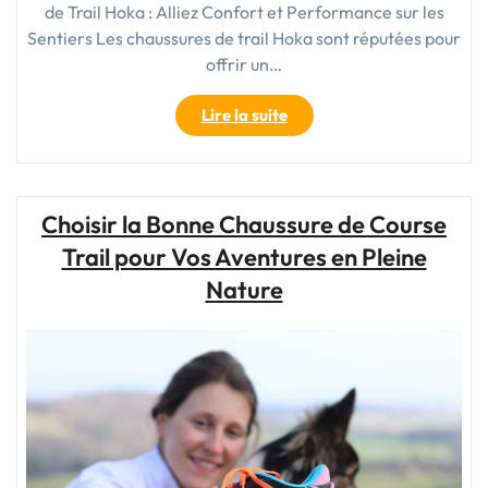
de Trail Hoka : Alliez Confort et Performance sur les
Sentiers Les chaussures de trail Hoka sont réputées pour
offrir un…
"Découvrez
Lire la suite
l’Excellence
des
Chaussures
de
Choisir la Bonne Chaussure de Course
Trail
Trail pour Vos Aventures en Pleine
Hoka
pour
Nature
vos
Aventures
en
Plein
Air"