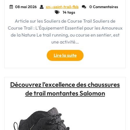
08 mai 2026
xn--saint-trail-fbb
0 Commentaires
14 tags
Article sur les Souliers de Course Trail Souliers de
Course Trail : L'Équipement Essentiel pour les Amoureux
de la Nature Le trail running, ou course en sentier, est
une activité…
"Choisir
Lire la suite
les
Meilleurs
Souliers
de
Découvrez l’excellence des chaussures
Course
de trail montantes Salomon
Trail
pour
Vos
Aventures
en
Plein