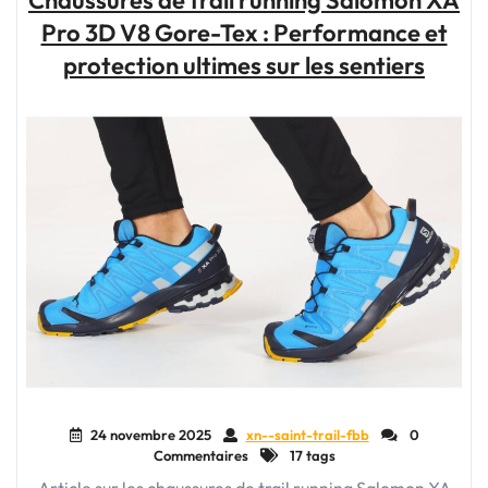
Chaussures de trail running Salomon XA
trail
Pro 3D V8 Gore-Tex : Performance et
montantes
Salomon"
protection ultimes sur les sentiers
24 novembre 2025
xn--saint-trail-fbb
0
Commentaires
17 tags