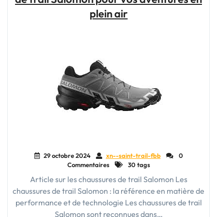
pour
plein air
vos
aventures
tout-
terrain"
29 octobre 2024
xn--saint-trail-fbb
0
Commentaires
30 tags
Article sur les chaussures de trail Salomon Les
chaussures de trail Salomon : la référence en matière de
performance et de technologie Les chaussures de trail
Salomon sont reconnues dans…