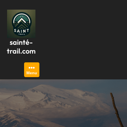
Passer
au
contenu
sainté-
trail.com
Menu