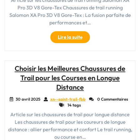
Article sur les chaussures de trail running Salomon XA
Pro 3D V8 Gore-Tex Chaussures de trail running
Salomon XA Pro 3D V8 Gore-Tex : La fusion parfaite de
performances et…
"Chaussures
Lire la suite
de
trail
running
Salomon
Choisir les Meilleures Chaussures de
XA
Trail pour les Courses en Longue
Pro
3D
Distance
V8
Gore-
30 avril 2025
xn--saint-trail-fbb
0 Commentaires
14 tags
Tex
:
Article sur les chaussures de trail pour longue distance
Performance
Les chaussures de trail pour les coureurs de longue
et
distance : allier performance et confort Le trail running,
protection
ou course en…
ultimes