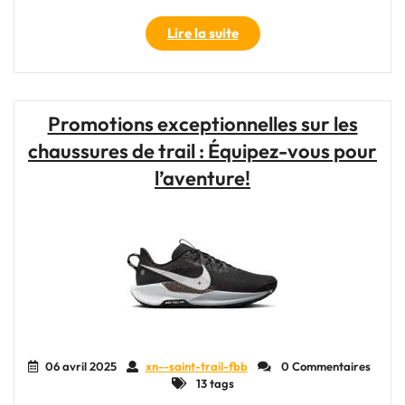
sur
"Choisir
Lire la suite
les
les
sentiers"
Meilleures
Chaussures
de
Promotions exceptionnelles sur les
Trail
chaussures de trail : Équipez-vous pour
pour
les
l’aventure!
Courses
en
Longue
Distance"
06 avril 2025
xn--saint-trail-fbb
0 Commentaires
13 tags