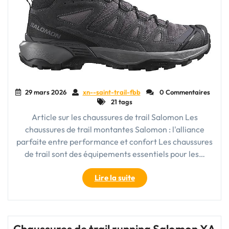
Air"
29 mars 2026
xn--saint-trail-fbb
0 Commentaires
21 tags
Article sur les chaussures de trail Salomon Les
chaussures de trail montantes Salomon : l'alliance
parfaite entre performance et confort Les chaussures
de trail sont des équipements essentiels pour les…
"Découvrez
Lire la suite
l’excellence
des
chaussures
de