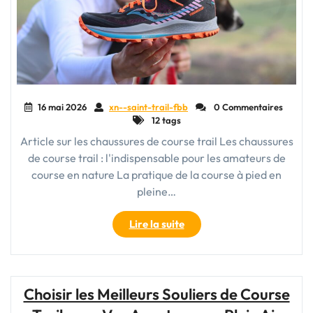
16 mai 2026
xn--saint-trail-fbb
0 Commentaires
12 tags
Article sur les chaussures de course trail Les chaussures
de course trail : l'indispensable pour les amateurs de
course en nature La pratique de la course à pied en
pleine…
"Choisir
Lire la suite
la
Bonne
Chaussure
de
Choisir les Meilleurs Souliers de Course
Course