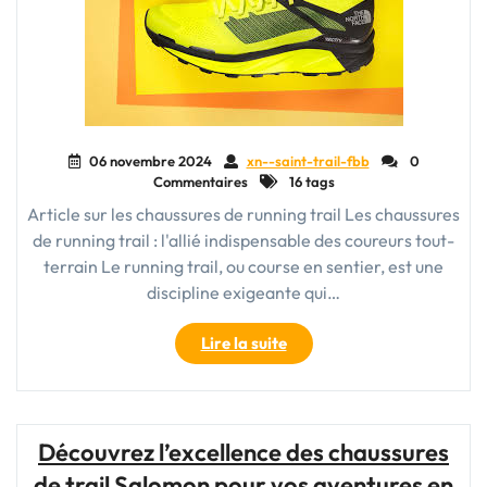
06 novembre 2024
xn--saint-trail-fbb
0
Commentaires
16 tags
Article sur les chaussures de running trail Les chaussures
de running trail : l'allié indispensable des coureurs tout-
terrain Le running trail, ou course en sentier, est une
discipline exigeante qui…
"Choisir
Lire la suite
la
bonne
chaussure
de
Découvrez l’excellence des chaussures
running
de trail Salomon pour vos aventures en
trail