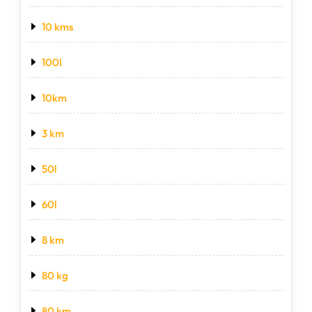
10 kms
100l
10km
3 km
50l
60l
8 km
80 kg
80 km