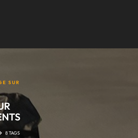
GE SUR
UR
ENTS
8 TAGS