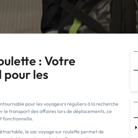
ulette : Votre
pour les
ontournable pour les voyageurs réguliers à la recherche
er le transport des affaires lors de déplacements, ce
t fonctionnelle.
étractable, le sac voyage sur roulette permet de