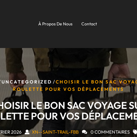
À Propos De Nous
Contact
/
/
UNCATEGORIZED
CHOISIR LE BON SAC VOYA
ROULETTE POUR VOS DÉPLACEMENTS
HOISIR LE BON SAC VOYAGE S
LETTE POUR VOS DÉPLACEM
VRIER 2026
XN--SAINT-TRAIL-FBB
0 COMMENTAIRES