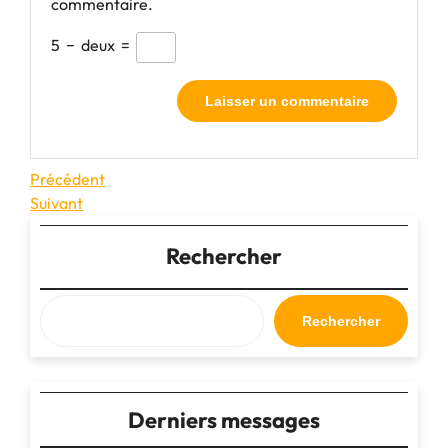
commentaire.
5
−
deux
=
Navigation
Article
Précédent
précédent
Article
Suivant
de
suivant
l’article
Rechercher
Rechercher
Derniers messages