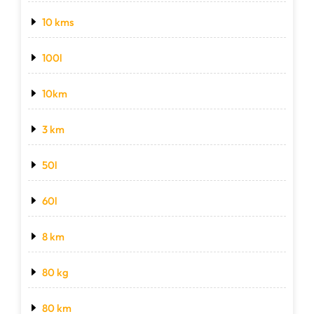
10 kms
100l
10km
3 km
50l
60l
8 km
80 kg
80 km