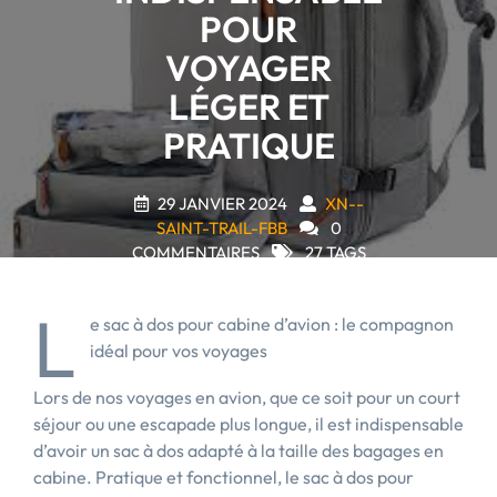
POUR
VOYAGER
LÉGER ET
PRATIQUE
29 JANVIER 2024
XN--
SAINT-TRAIL-FBB
0
COMMENTAIRES
27 TAGS
L
e sac à dos pour cabine d’avion : le compagnon
idéal pour vos voyages
Lors de nos voyages en avion, que ce soit pour un court
séjour ou une escapade plus longue, il est indispensable
d’avoir un sac à dos adapté à la taille des bagages en
cabine. Pratique et fonctionnel, le sac à dos pour