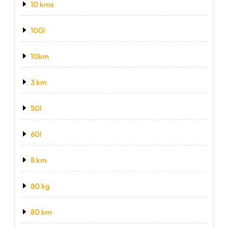
10 kms
100l
10km
3 km
50l
60l
8 km
80 kg
80 km