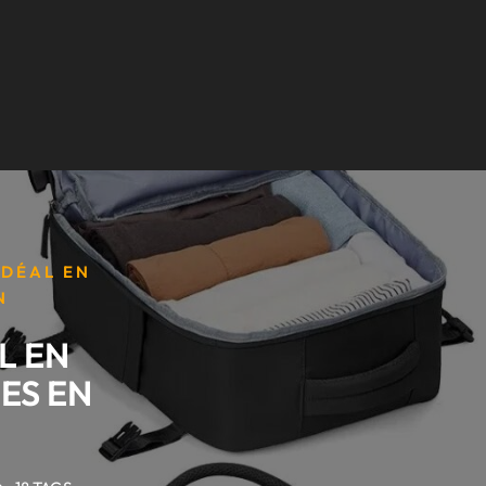
IDÉAL EN
N
L EN
ES EN