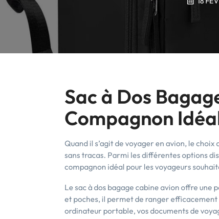
18 FÉV
Sac à Dos Bagage
Compagnon Idéal
Quand il s’agit de voyager en avion, le choix
sans tracas. Parmi les différentes options d
compagnon idéal pour les voyageurs souhaita
Le sac à dos bagage cabine avion offre une 
et poches, il permet de ranger efficacement 
ordinateur portable, vos documents de voyage