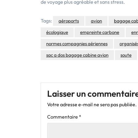
de voyage plus agréable et sans stress.
Tags:
aéroports
avion
bagage cab
écologique
empreinte carbone
en
normes compagnies aériennes
organisé
sac a dos bagage cabine avion
soute
Laisser un commentair
Votre adresse e-mail ne sera pas publiée.
Commentaire
*