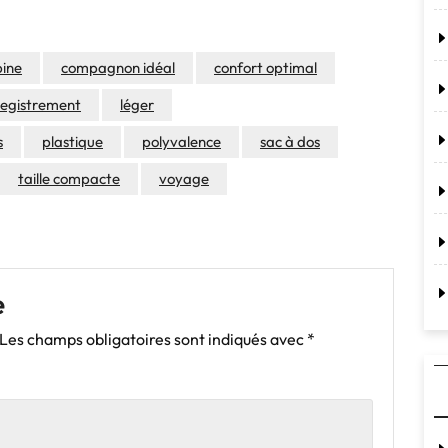
ine
compagnon idéal
confort optimal
registrement
léger
s
plastique
polyvalence
sac à dos
taille compacte
voyage
e
Les champs obligatoires sont indiqués avec
*