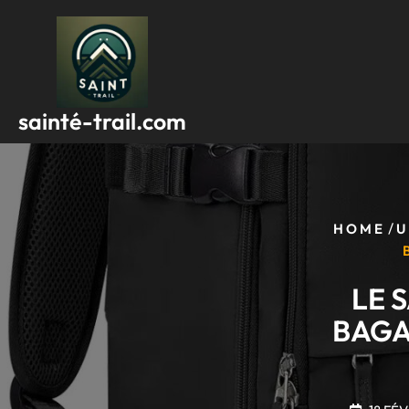
Passer
au
contenu
sainté-trail.com
/
HOME
U
LE 
BAGA