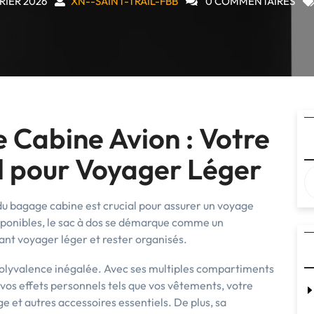
RIER 2026
XN--SAINT-TRAIL-FBB
0 COMMENTAIRES
 Cabine Avion : Votre
 pour Voyager Léger
 du bagage cabine est crucial pour assurer un voyage
isponibles, le sac à dos se démarque comme un
nt voyager léger et rester organisés.
polyvalence inégalée. Avec ses multiples compartiments
vos effets personnels tels que vos vêtements, votre
 et autres accessoires essentiels. De plus, sa