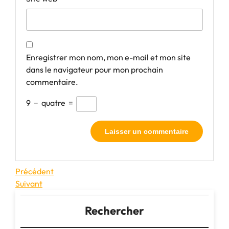
Enregistrer mon nom, mon e-mail et mon site
dans le navigateur pour mon prochain
commentaire.
9
−
quatre
=
Navigation
Article
Précédent
précédent
Article
Suivant
de
suivant
l’article
Rechercher