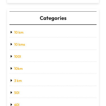
Categories
10 km
10 kms
100l
10km
3 km
50l
60l