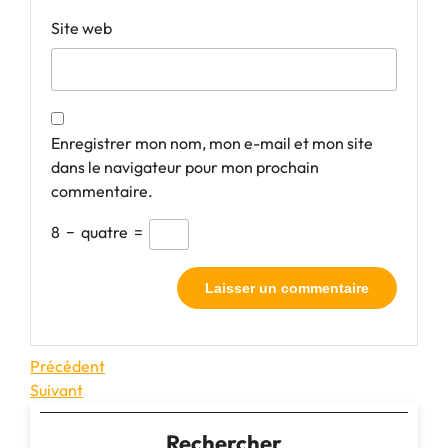
Site web
Enregistrer mon nom, mon e-mail et mon site
dans le navigateur pour mon prochain
commentaire.
8
−
quatre
=
Navigation
Article
Précédent
précédent
Article
Suivant
de
suivant
l’article
Rechercher