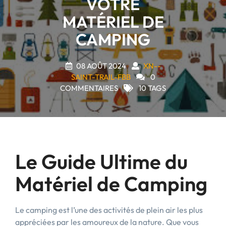
VOTRE
MATÉRIEL DE
CAMPING
08 AOÛT 2024
XN--
SAINT-TRAIL-FBB
0
COMMENTAIRES
10 TAGS
Le Guide Ultime du
Matériel de Camping
Le camping est l’une des activités de plein air les plus
appréciées par les amoureux de la nature. Que vous