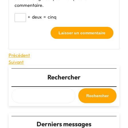
commentaire.
+
deux
=
cinq
Navigation
Article
Précédent
précédent
Article
Suivant
de
suivant
l’article
Rechercher
Rechercher
Derniers messages