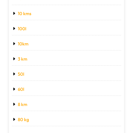
10 kms
100l
10km
3 km
50l
60l
8 km
80 kg