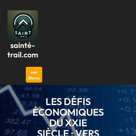
Passer
au
contenu
sainté-
trail.com
Menu
LES DÉFIS
ÉCONOMIQUES
DU XXIE
SIÈCLE : VERS