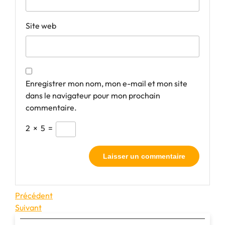
Site web
Enregistrer mon nom, mon e-mail et mon site
dans le navigateur pour mon prochain
commentaire.
2
×
5
=
Navigation
Article
Précédent
précédent
Article
Suivant
de
suivant