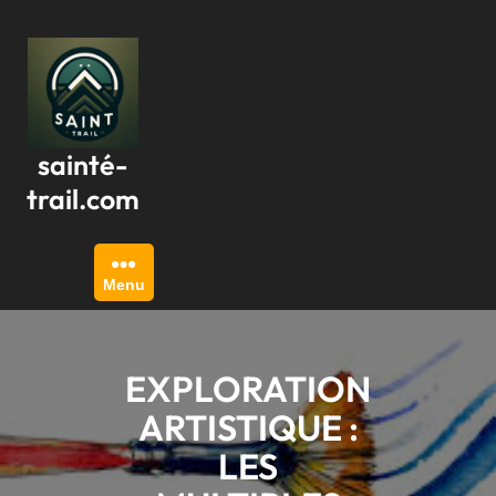
Passer
au
contenu
sainté-
trail.com
Menu
EXPLORATION
ARTISTIQUE :
LES