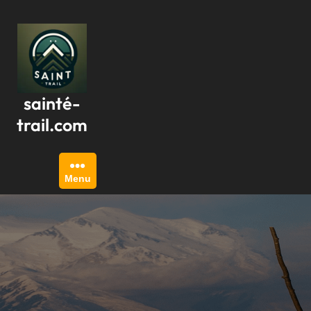
Passer
au
contenu
sainté-
trail.com
Menu