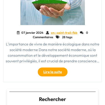
07 janvier 2024
xn--saint-trail-fbb
0
Commentaires
28 tags
L'importance de vivre de manière écologique dans notre
société moderne Dans notre société moderne, où la
consommation et le développement économique sont
souvent privilégiés, il est crucial de prendre conscience…
"Vivre
Lire la suite
une
Vie
Écologique
:
Préserver
Rechercher
la